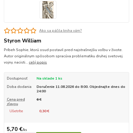
Ako sa páčila kniha vám?
Styron William
Príbeh Sophie, ktorú osud postavil pred najstrašnejšiu voľbu v živote.
Autor originálnym spôsobom spracúva problematiku druhej svetovej
vojny, nacisti...
celý popis
Dostupnosť
Na sklade 1 ks
Doba dodania
Doručenie 11.08.2026 do 8:00. Objednajte dnes do
24:00
Cena pred
6 €
zľavou
Ušetríte
0,30 €
5,70 €
/
ks