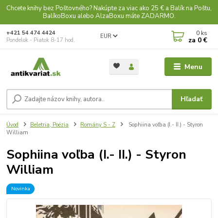
Chcete knihy bez Poštovného? Nakúpte za viac ako 25 € a Balík na Poštu,
BalíkoBoxu alebo AlzaBoxu máte ZADARMO.
0
ks
+421 54 474 4424
EUR
za
0 €
Pondelok - Piatok 8-17 hod.
Menu
Hľadať
Úvod
Beletria, Poézia
Romány S - Z
Sophiina voľba (I.- II.) - Styron
William
Sophiina voľba (I.- II.) - Styron
William
Novinka