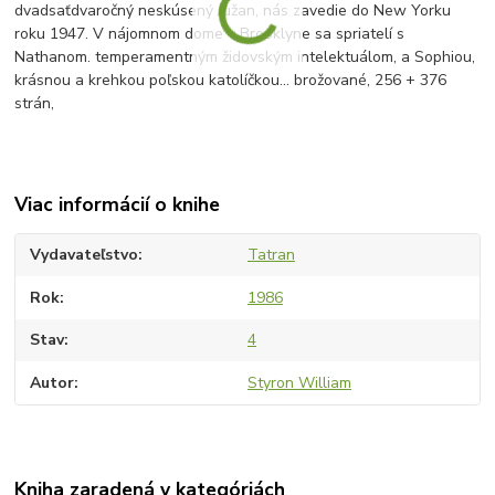
dvadsaťdvaročný neskúsený Južan, nás zavedie do New Yorku
roku 1947. V nájomnom dome v Brooklyne sa spriatelí s
Nathanom. temperamentným židovským intelektuálom, a Sophiou,
krásnou a krehkou poľskou katolíčkou... brožované, 256 + 376
strán,
Viac informácií o knihe
Vydavateľstvo
Tatran
Rok
1986
Stav
4
Autor
Styron William
Kniha zaradená v kategóriách