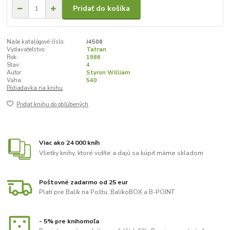
Pridať do košíka
Naše katalógové číslo:
J4508
Vydavateľstvo:
Tatran
Rok:
1986
Stav:
4
Autor:
Styron William
Vaha:
540
Požiadavka na knihu
Pridať knihu do obľúbených
Viac ako 24 000 kníh
Všetky knihy, ktoré vidíte a dajú sa kúpiť máme skladom
Poštovné zadarmo od 25 eur
Platí pre Balík na Poštu, BalíkoBOX a B-POINT
- 5% pre knihomoľa