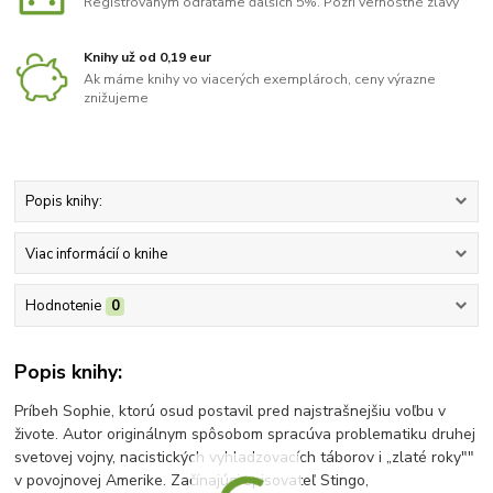
Registrovaným odrátame ďalších 5%. Pozri vernostné zľavy
Knihy už od 0,19 eur
Ak máme knihy vo viacerých exemplároch, ceny výrazne
znižujeme
Popis knihy:
Viac informácií o knihe
Hodnotenie
0
Popis knihy:
Príbeh Sophie, ktorú osud postavil pred najstrašnejšiu voľbu v
živote. Autor originálnym spôsobom spracúva problematiku druhej
svetovej vojny, nacistických vyhladzovacích táborov i „zlaté roky""
v povojnovej Amerike. Začínajúci spisovateľ Stingo,