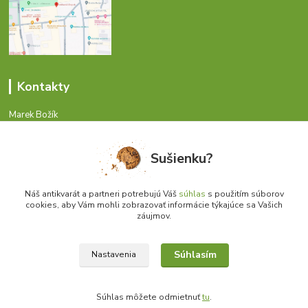
Kontakty
Marek Božík
+421 54 474 4424
Pondelok - Piatok 8-17 hod.
Sušienku?
info@antikvariat.sk
Náš antikvarát a partneri potrebujú Váš
súhlas
s použitím súborov
cookies, aby Vám mohli zobrazovať informácie týkajúce sa Vašich
záujmov.
Súhlasím
Nastavenia
Upraviť zber cookies.
Súhlas môžete odmietnuť
tu
.
© 1999 - 2026 Antikvariat.sk | Skutočne lacné knihy, atlasy, skriptá, učebnice..