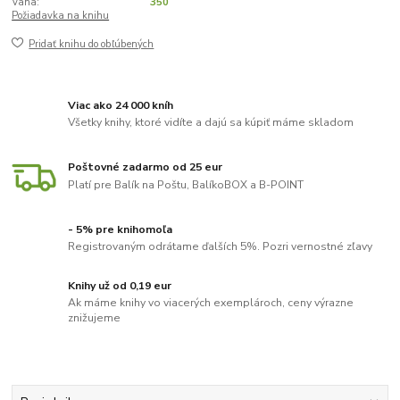
Vaha:
350
Požiadavka na knihu
Pridať knihu do obľúbených
Viac ako 24 000 kníh
Všetky knihy, ktoré vidíte a dajú sa kúpiť máme skladom
Poštovné zadarmo od 25 eur
Platí pre Balík na Poštu, BalíkoBOX a B-POINT
- 5% pre knihomoľa
Registrovaným odrátame ďalších 5%. Pozri vernostné zľavy
Knihy už od 0,19 eur
Ak máme knihy vo viacerých exemplároch, ceny výrazne
znižujeme