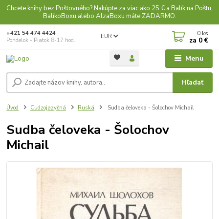
Chcete knihy bez Poštovného? Nakúpte za viac ako 25 € a Balík na Poštu,
BalíkoBoxu alebo AlzaBoxu máte ZADARMO.
0
ks
+421 54 474 4424
EUR
za
0 €
Pondelok - Piatok 8-17 hod.
Menu
Hľadať
Úvod
Cudzojazyčná
Ruská
Sudba čeloveka - Šolochov Michail
Sudba čeloveka - Šolochov
Michail