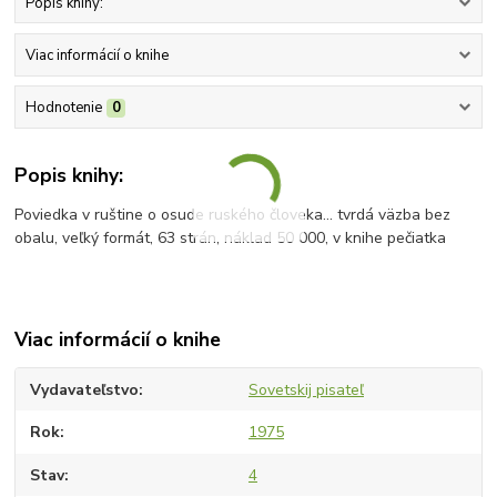
Popis knihy:
Viac informácií o knihe
Hodnotenie
0
Popis knihy:
Poviedka v ruštine o osude ruského človeka... tvrdá väzba bez
obalu, veľký formát, 63 strán, náklad 50 000, v knihe pečiatka
Viac informácií o knihe
Vydavateľstvo
Sovetskij pisateľ
Rok
1975
Stav
4