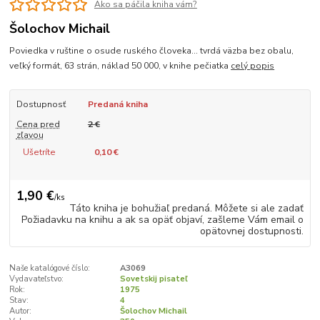
Ako sa páčila kniha vám?
Šolochov Michail
Poviedka v ruštine o osude ruského človeka... tvrdá väzba bez obalu,
veľký formát, 63 strán, náklad 50 000, v knihe pečiatka
celý popis
Dostupnosť
Predaná kniha
Cena pred
2 €
zľavou
Ušetríte
0,10 €
1,90 €
/
ks
Táto kniha je bohužiaľ predaná. Môžete si ale zadať
Požiadavku na knihu a ak sa opäť objaví, zašleme Vám email o
opätovnej dostupnosti.
Naše katalógové číslo:
A3069
Vydavateľstvo:
Sovetskij pisateľ
Rok:
1975
Stav:
4
Autor:
Šolochov Michail