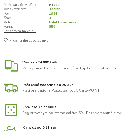
Naše katalógové číslo:
B1749
Vydavateľstvo:
Tatran
Rok:
1984
Stav:
4
Autor:
kolektív autorov
Vaha:
350
Požiadavka na knihu
Pridať knihu do obľúbených
Viac ako 24 000 kníh
Všetky knihy, ktoré vidíte a dajú sa kúpiť máme skladom
Poštovné zadarmo od 25 eur
Platí pre Balík na Poštu, BalíkoBOX a B-POINT
- 5% pre knihomoľa
Registrovaným odrátame ďalších 5%. Pozri vernostné zľavy
Knihy už od 0,19 eur