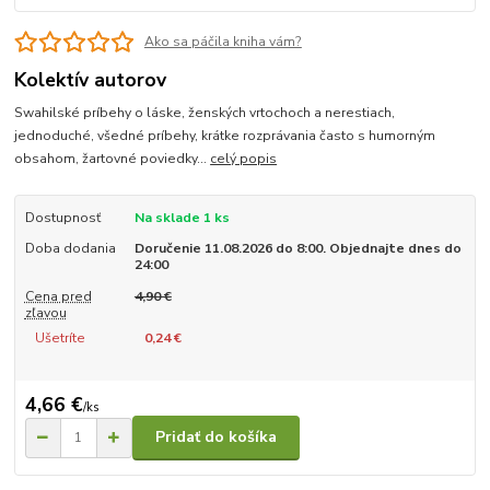
Ako sa páčila kniha vám?
Kolektív autorov
Swahilské príbehy o láske, ženských vrtochoch a nerestiach,
jednoduché, všedné príbehy, krátke rozprávania často s humorným
obsahom, žartovné poviedky...
celý popis
Dostupnosť
Na sklade 1 ks
Doba dodania
Doručenie 11.08.2026 do 8:00. Objednajte dnes do
24:00
Cena pred
4,90 €
zľavou
Ušetríte
0,24 €
4,66 €
/
ks
Pridať do košíka