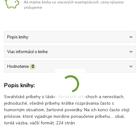
Ak máme knihy vo viacerých exemplároch, ceny výrazne
znižujeme
Popis knihy:
Viac informácií o knihe
Hodnotenie
0
Popis knihy:
Swahilské príbehy o láske, ženských vrtochoch a nerestiach,
jednoduché, všedné príbehy, krátke rozprávania často s
humorným obsahom, žartovné poviedky. Na ich konci často stojí
príslovie, ktoré vyjadruje morálne ponaučenie príbehu.... obal,
tvrdá väzba, väčší formát, 224 strán