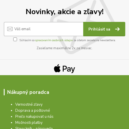
Novinky, akcie a zľavy!
Prihlásiť sa
Súhlasím so
spracovaním osobných údajov
za účelom zasielania newslettera.
Zasielame maximálne 2x za mesiac.
Nákupný poradca
Vernostné zľavy
Doprava a poštovné
Prečo nakupovať u nás
Možnosti platby
Stavy kníh - nápoveda