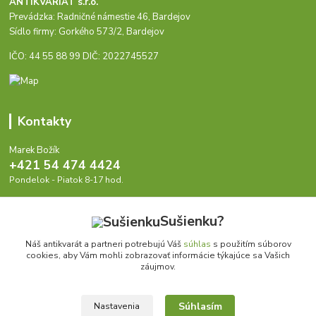
ANTIKVARIÁT s.r.o.
Prevádzka: Radničné námestie 46, Bardejov
Sídlo firmy: Gorkého 573/2, Bardejov
IČO: 44 55 88 99 DIČ: 2022745527
Kontakty
Marek Božík
+421 54 474 4424
Pondelok - Piatok 8-17 hod.
info@antikvariat.sk
Sušienku?
Náš antikvarát a partneri potrebujú Váš
súhlas
s použitím súborov
cookies, aby Vám mohli zobrazovať informácie týkajúce sa Vašich
záujmov.
Upraviť zber cookies.
Súhlasím
Nastavenia