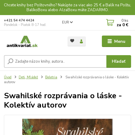
Chcete knihy bez Poštovného? Nakúpte za viac ako 25 € a Balík na Poštu,
BalíkoBoxu alebo AlzaBoxu máte ZADARMO.
0
ks
+421 54 474 4424
EUR
za
0 €
Pondelok - Piatok 8-17 hod.
Menu
Hľadať
Úvod
Deti, Mládež
Beletria
Swahilské rozprávania o láske - Kolektív
autorov
Swahilské rozprávania o láske -
Kolektív autorov