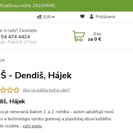
ebo AlzaBoxu máte ZADARMO.
Prihlásenie
EUR
e si rady? Zavolajte.
0
ks
 54 474 4424
za
0 €
ok - Piatok 8-17 hod.
jek
UŠ - Dendiš, Hájek
Ako sa páčila kniha vám?
iš, Hájek
ca je venovaná žiakom 1. a 2. ročníka - autori uplatňujú novú
ku a technológiu výroby gumovej a plastickej obuvi každého
Je rozdele...
celý popis