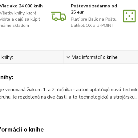
Viac ako 24 000 kníh
Poštovné zadarmo od
25 eur
Všetky knihy, ktoré
vidíte a dajú sa kúpiť
Platí pre Balík na Poštu,
máme skladom
BalíkoBOX a B-POINT
 knihy:
Viac informácií o knihe
nihy:
je venovaná žiakom 1. a 2. ročníka - autori uplatňujú novú techni
ruhu. Je rozdelená na dve časti, a to technologickú a strojársku..
formácií o knihe