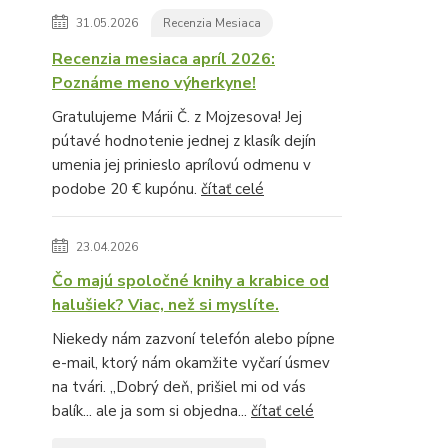
31.05.2026
Recenzia Mesiaca
Recenzia mesiaca apríl 2026:
Poznáme meno výherkyne!
Gratulujeme Márii Č. z Mojzesova! Jej
pútavé hodnotenie jednej z klasík dejín
umenia jej prinieslo aprílovú odmenu v
podobe 20 € kupónu.
čítať celé
23.04.2026
Čo majú spoločné knihy a krabice od
halušiek? Viac, než si myslíte.
Niekedy nám zazvoní telefón alebo pípne
e-mail, ktorý nám okamžite vyčarí úsmev
na tvári. „Dobrý deň, prišiel mi od vás
balík... ale ja som si objedna...
čítať celé