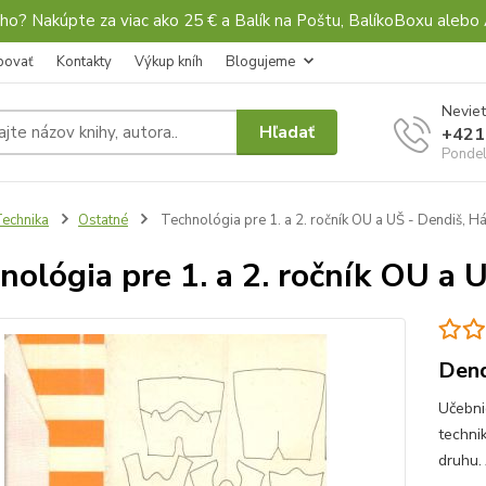
ho? Nakúpte za viac ako 25 € a Balík na Poštu, BalíkoBoxu al
povať
Kontakty
Výkup kníh
Blogujeme
Neviet
Hľadať
+421
Pondel
echnika
Ostatné
Technológia pre 1. a 2. ročník OU a UŠ - Dendiš, Há
nológia pre 1. a 2. ročník OU a 
Dend
Učebni
techni
druhu. 