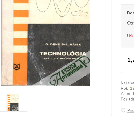
Dos
Cen
Uše
1,
Naše ka
Rok:
1
Autor:
Požiada
Pri