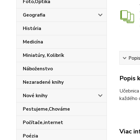
Foto,Optika
Geografia
História
Medicína
Miniatúry, Kolibrík
Popis
Náboženstvo
Popis k
Nezaradené knihy
Učebnica 
Nové knihy
každého d
Pestujeme,Chováme
Počítače,internet
Viac in
Poézia