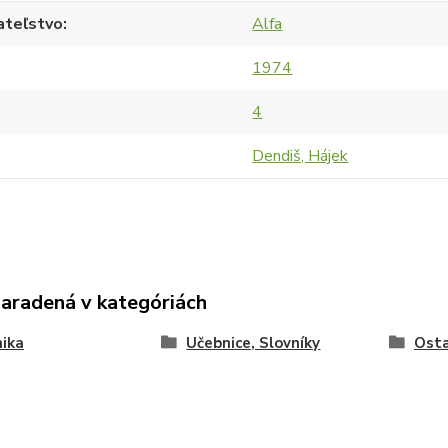
ateľstvo
Alfa
1974
4
Dendiš, Hájek
zaradená v kategóriách
ika
Učebnice, Slovníky
Ost