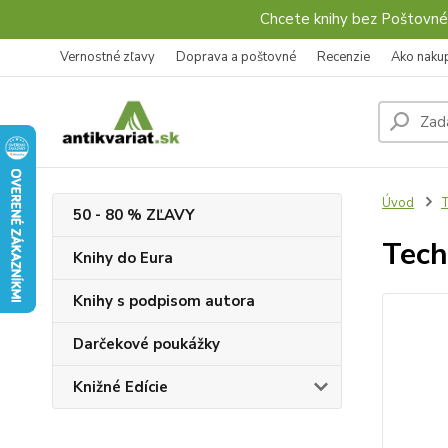
Chcete knihy bez Poštovné
Vernostné zľavy
Doprava a poštovné
Recenzie
Ako naku
Úvod
T
50 - 80 % ZĽAVY
Tech
Knihy do Eura
Knihy s podpisom autora
Darčekové poukážky
Knižné Edície