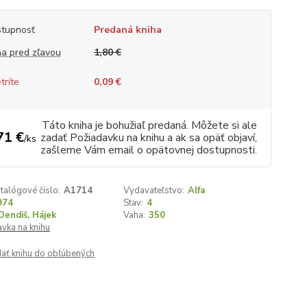
tupnosť
Predaná kniha
a pred zľavou
1,80 €
tríte
0,09 €
Táto kniha je bohužiaľ predaná. Môžete si ale
71 €
zadať Požiadavku na knihu a ak sa opäť objaví,
/
ks
zašleme Vám email o opätovnej dostupnosti.
talógové číslo:
A1714
Vydavateľstvo:
Alfa
974
Stav:
4
Dendiš, Hájek
Vaha:
350
vka na knihu
dať knihu do obľúbených