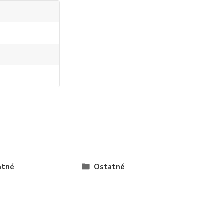
atné
Ostatné