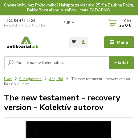
Chcete knihy bez Poštovného? Nakúpte za viac ako 25 € a Balík na Poštu,
BalíkoBoxu alebo AlzaBoxu máte ZADARMO.
0
ks
+421 54 474 4424
EUR
za
0 €
Pondelok - Piatok 8-17 hod.
Menu
Hľadať
Úvod
Cudzojazyčná
Anglická
The new testament - recovery version -
Kolektív autorov
The new testament - recovery
version - Kolektív autorov