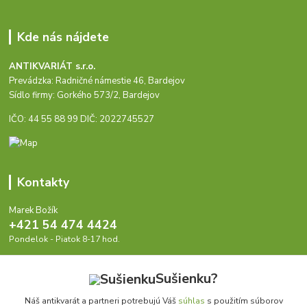
Kde nás nájdete
ANTIKVARIÁT s.r.o.
Prevádzka: Radničné námestie 46, Bardejov
Sídlo firmy: Gorkého 573/2, Bardejov
IČO: 44 55 88 99 DIČ: 2022745527
Kontakty
Marek Božík
+421 54 474 4424
Pondelok - Piatok 8-17 hod.
info@antikvariat.sk
Sušienku?
Náš antikvarát a partneri potrebujú Váš
súhlas
s použitím súborov