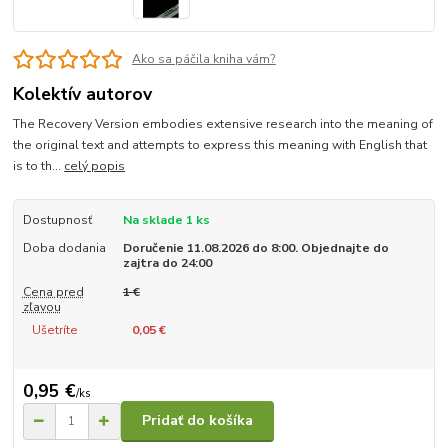
Ako sa páčila kniha vám?
Kolektív autorov
The Recovery Version embodies extensive research into the meaning of
the original text and attempts to express this meaning with English that
is to th...
celý popis
Dostupnosť
Na sklade 1 ks
Doba dodania
Doručenie 11.08.2026 do 8:00. Objednajte do
zajtra do 24:00
Cena pred
1 €
zľavou
Ušetríte
0,05 €
0,95 €
/
ks
Pridať do košíka