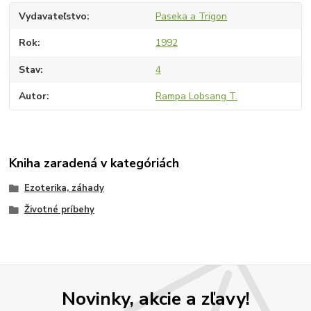
Vydavateľstvo
Paseka a Trigon
Rok
1992
Stav
4
Autor
Rampa Lobsang T.
Kniha zaradená v kategóriách
Ezoterika, záhady
Životné príbehy
Novinky, akcie a zľavy!