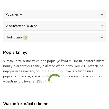
Popis knihy:
Viac informácií o knihe
Hodnotenie
0
Popis knihy:
V této knize autor zevrubně popisuje život v Tibetu, některé místní
nauky a autorovy zážitky z dětství až do doby, kdy v 18 letech, po
nejvyšším zasvěcení, opustil Tibet. Zajímavě je v této knize
popsána operace, která posílila Rampovy jasnovidné schopnosti....
v češtine, brožovaná, 195 strán,
Viac informácií o knihe