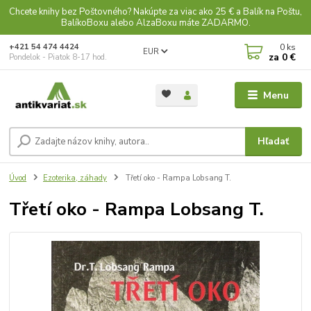
Chcete knihy bez Poštovného? Nakúpte za viac ako 25 € a Balík na Poštu,
BalíkoBoxu alebo AlzaBoxu máte ZADARMO.
0
ks
+421 54 474 4424
EUR
za
0 €
Pondelok - Piatok 8-17 hod.
Menu
Hľadať
Úvod
Ezoterika, záhady
Třetí oko - Rampa Lobsang T.
Třetí oko - Rampa Lobsang T.