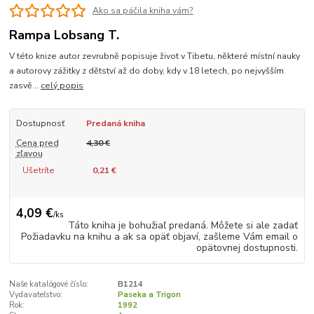
Ako sa páčila kniha vám?
Rampa Lobsang T.
V této knize autor zevrubně popisuje život v Tibetu, některé místní nauky
a autorovy zážitky z dětství až do doby, kdy v 18 letech, po nejvyšším
zasvě...
celý popis
Dostupnosť
Predaná kniha
Cena pred
4,30 €
zľavou
Ušetríte
0,21 €
4,09 €
/
ks
Táto kniha je bohužiaľ predaná. Môžete si ale zadať
Požiadavku na knihu a ak sa opäť objaví, zašleme Vám email o
opätovnej dostupnosti.
Naše katalógové číslo:
B1214
Vydavateľstvo:
Paseka a Trigon
Rok:
1992