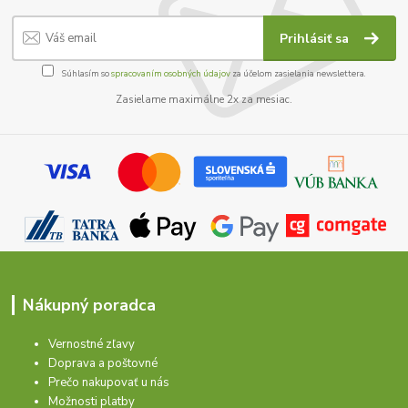
Prihlásiť sa
Súhlasím so
spracovaním osobných údajov
za účelom zasielania newslettera.
Zasielame maximálne 2x za mesiac.
Nákupný poradca
Vernostné zľavy
Doprava a poštovné
Prečo nakupovať u nás
Možnosti platby