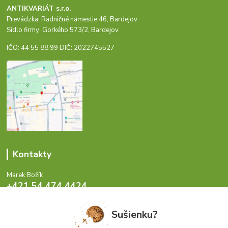
ANTIKVARIÁT s.r.o.
Prevádzka: Radničné námestie 46, Bardejov
Sídlo firmy: Gorkého 573/2, Bardejov
IČO: 44 55 88 99 DIČ: 2022745527
Kontakty
Marek Božík
+421 54 474 4424
Pondelok - Piatok 8-17 hod.
Sušienku?
info@antikvariat.sk