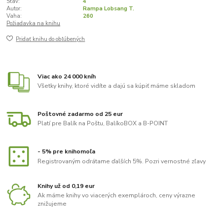
Stav:
4
Autor:
Rampa Lobsang T.
Vaha:
260
Požiadavka na knihu
Pridať knihu do obľúbených
Viac ako 24 000 kníh
Všetky knihy, ktoré vidíte a dajú sa kúpiť máme skladom
Poštovné zadarmo od 25 eur
Platí pre Balík na Poštu, BalíkoBOX a B-POINT
- 5% pre knihomoľa
Registrovaným odrátame ďalších 5%. Pozri vernostné zľavy
Knihy už od 0,19 eur
Ak máme knihy vo viacerých exemplároch, ceny výrazne
znižujeme