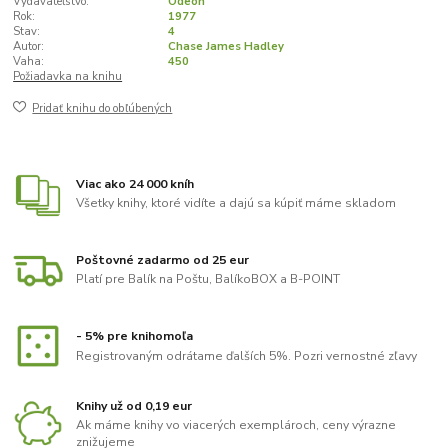
Vydavateľstvo:
Odeon
Rok:
1977
Stav:
4
Autor:
Chase James Hadley
Vaha:
450
Požiadavka na knihu
Pridať knihu do obľúbených
Viac ako 24 000 kníh
Všetky knihy, ktoré vidíte a dajú sa kúpiť máme skladom
Poštovné zadarmo od 25 eur
Platí pre Balík na Poštu, BalíkoBOX a B-POINT
- 5% pre knihomoľa
Registrovaným odrátame ďalších 5%. Pozri vernostné zľavy
Knihy už od 0,19 eur
Ak máme knihy vo viacerých exemplároch, ceny výrazne
znižujeme