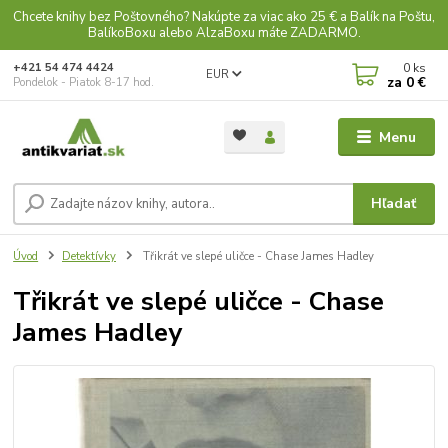
Chcete knihy bez Poštovného? Nakúpte za viac ako 25 € a Balík na Poštu,
BalíkoBoxu alebo AlzaBoxu máte ZADARMO.
0
ks
+421 54 474 4424
EUR
za
0 €
Pondelok - Piatok 8-17 hod.
Menu
Hľadať
Úvod
Detektívky
Třikrát ve slepé uličce - Chase James Hadley
Třikrát ve slepé uličce - Chase
James Hadley