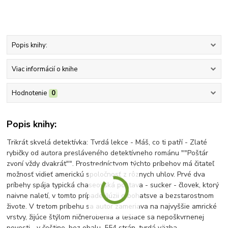
Popis knihy:
Viac informácií o knihe
Hodnotenie
0
Popis knihy:
Trikrát skvelá detektívka: Tvrdá lekce - Máš, co ti patří - Zlaté
rybičky od autora presláveného detektívneho románu ""Poštár
zvoní vždy dvakrát"". Prostredníctvom týchto príbehov má čitateľ
možnosť vidieť americkú spoločnosť z rôznych uhlov. Prvé dva
príbehy spája typická chaseovská postava - sucker - človek, ktorý
naivne naletí, v tomto prípade ilúzii o bohatsve a bezstarostnom
živote. V tretom príbehu sa autor zameriava na najvyššie amrické
vrstvy, žijúce štýlom ničnerobenia a tešiace sa nepoškvrnenej
povesti... v češtine, bez obalu, 554 strán, tvrdá väzba