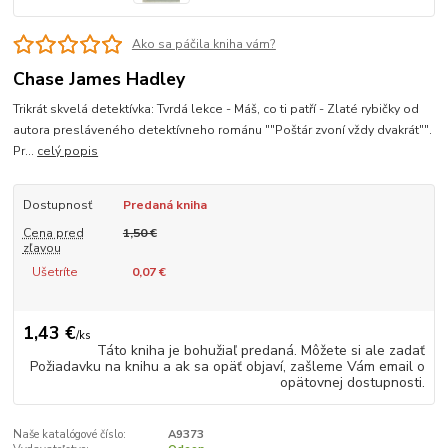
Ako sa páčila kniha vám?
Chase James Hadley
Trikrát skvelá detektívka: Tvrdá lekce - Máš, co ti patří - Zlaté rybičky od
autora presláveného detektívneho románu ""Poštár zvoní vždy dvakrát"".
Pr...
celý popis
Dostupnosť
Predaná kniha
Cena pred
1,50 €
zľavou
Ušetríte
0,07 €
1,43 €
/
ks
Táto kniha je bohužiaľ predaná. Môžete si ale zadať
Požiadavku na knihu a ak sa opäť objaví, zašleme Vám email o
opätovnej dostupnosti.
Naše katalógové číslo:
A9373