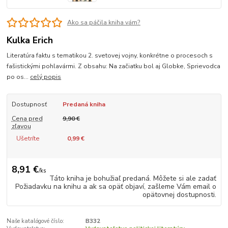
Ako sa páčila kniha vám?
Kulka Erich
Literatúra faktu s tematikou 2. svetovej vojny, konkrétne o procesoch s
fašistickými pohlavármi. Z obsahu: Na začiatku bol aj Globke, Sprievodca
po os...
celý popis
Dostupnosť
Predaná kniha
Cena pred
9,90 €
zľavou
Ušetríte
0,99 €
8,91 €
/
ks
Táto kniha je bohužiaľ predaná. Môžete si ale zadať
Požiadavku na knihu a ak sa opäť objaví, zašleme Vám email o
opätovnej dostupnosti.
Naše katalógové číslo:
B332