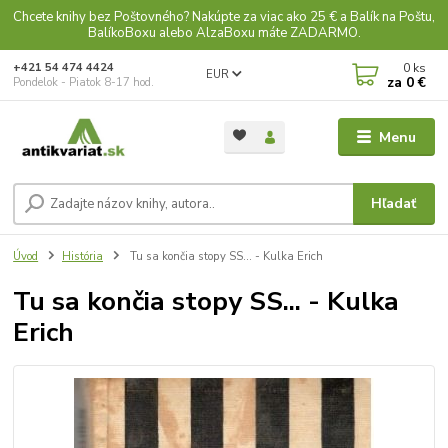
Chcete knihy bez Poštovného? Nakúpte za viac ako 25 € a Balík na Poštu,
BalíkoBoxu alebo AlzaBoxu máte ZADARMO.
0
ks
+421 54 474 4424
EUR
za
0 €
Pondelok - Piatok 8-17 hod.
Menu
Hľadať
Úvod
História
Tu sa končia stopy SS... - Kulka Erich
Tu sa končia stopy SS... - Kulka
Erich