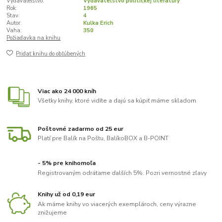
Vydavateľstvo:
Vydavateľstvo politickej literatúry
Rok:
1965
Stav:
4
Autor:
Kulka Erich
Vaha:
350
Požiadavka na knihu
Pridať knihu do obľúbených
Viac ako 24 000 kníh
Všetky knihy, ktoré vidíte a dajú sa kúpiť máme skladom
Poštovné zadarmo od 25 eur
Platí pre Balík na Poštu, BalíkoBOX a B-POINT
- 5% pre knihomoľa
Registrovaným odrátame ďalších 5%. Pozri vernostné zľavy
Knihy už od 0,19 eur
Ak máme knihy vo viacerých exemplároch, ceny výrazne
znižujeme