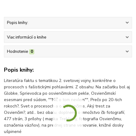
Popis knihy:
Viac informácií o knihe
Hodnotenie
0
Popis knihy:
Literatúra faktu s tematikou 2. svetovej vojny, konkrétne o
procesoch s fašistickými pohlavármi. Z obsahu: Na začiatku bol aj
Globke, Sprievodca po osvienčimskom pekle, Osvienčimskí
esesmani pred súdom, ""Nič o tom neviem"", Prečo po 20-tich
rokoch?, Svet o procesoch a o Osvienčime, Aký trest za
Osvienčim?, atd... bez obalu, doplnené o množstvo čb fotografií,
477 strán, 3 prílohy ( mapka Treblinky, fotografia Osvienčimu,
označenia väzňov), na prednej strane venovanie, knižné dosky
ušpinené