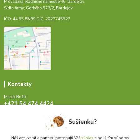
Prevádzka: Radničné námestie 46, Bardejov
Sídlo firmy: Gorkého 573/2, Bardejov
IČO: 44 55 88 99 DIČ: 2022745527
Kontakty
Marek Božík
+421 54 474 4424
Pondelok - Piatok 8-17 hod.
Sušienku?
info@antikvariat.sk
Náš antikvarát a partneri potrebujú Váš
súhlas
s použitím súborov