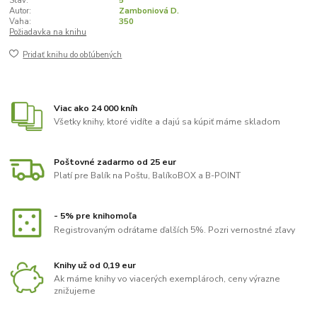
Stav:
5
Autor:
Zamboniová D.
Vaha:
350
Požiadavka na knihu
Pridať knihu do obľúbených
Viac ako 24 000 kníh
Všetky knihy, ktoré vidíte a dajú sa kúpiť máme skladom
Poštovné zadarmo od 25 eur
Platí pre Balík na Poštu, BalíkoBOX a B-POINT
- 5% pre knihomoľa
Registrovaným odrátame ďalších 5%. Pozri vernostné zľavy
Knihy už od 0,19 eur
Ak máme knihy vo viacerých exemplároch, ceny výrazne
znižujeme