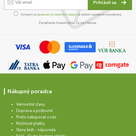
Prihlásiť sa
Súhlasím so
spracovaním osobných údajov
za účelom zasielania newslettera.
Zasielame maximálne 2x za mesiac.
Nákupný poradca
Vernostné zľavy
Doprava a poštovné
Prečo nakupovať u nás
Možnosti platby
Stavy kníh - nápoveda