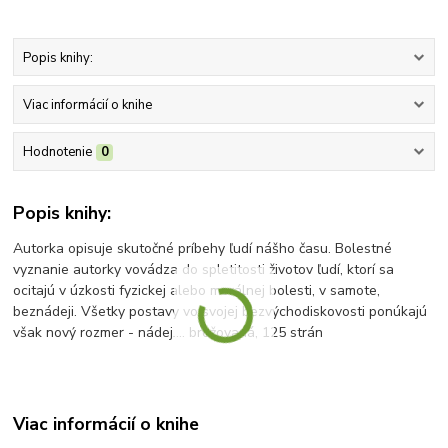
Popis knihy:
Viac informácií o knihe
Hodnotenie
0
Popis knihy:
Autorka opisuje skutočné príbehy ľudí nášho času. Bolestné
vyznanie autorky vovádza do spletitosti životov ľudí, ktorí sa
ocitajú v úzkosti fyzickej alebo morálnej bolesti, v samote,
beznádeji. Všetky postavy vo svojej bezvýchodiskovosti ponúkajú
však nový rozmer - nádej.... brožovaná, 125 strán
Viac informácií o knihe