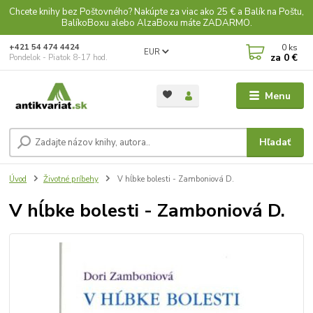
Chcete knihy bez Poštovného? Nakúpte za viac ako 25 € a Balík na Poštu,
BalíkoBoxu alebo AlzaBoxu máte ZADARMO.
0
ks
+421 54 474 4424
EUR
za
0 €
Pondelok - Piatok 8-17 hod.
Menu
Hľadať
Úvod
Životné príbehy
V hĺbke bolesti - Zamboniová D.
V hĺbke bolesti - Zamboniová D.