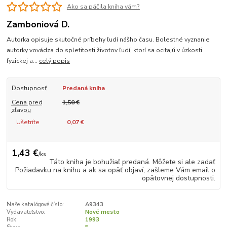
Ako sa páčila kniha vám?
Zamboniová D.
Autorka opisuje skutočné príbehy ľudí nášho času. Bolestné vyznanie
autorky vovádza do spletitosti životov ľudí, ktorí sa ocitajú v úzkosti
fyzickej a...
celý popis
Dostupnosť
Predaná kniha
Cena pred
1,50 €
zľavou
Ušetríte
0,07 €
1,43 €
/
ks
Táto kniha je bohužiaľ predaná. Môžete si ale zadať
Požiadavku na knihu a ak sa opäť objaví, zašleme Vám email o
opätovnej dostupnosti.
Naše katalógové číslo:
A9343
Vydavateľstvo:
Nové mesto
Rok:
1993