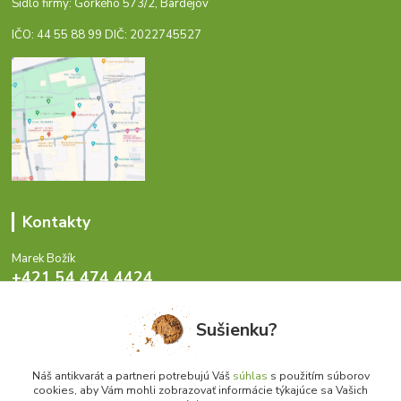
Sídlo firmy: Gorkého 573/2, Bardejov
IČO: 44 55 88 99 DIČ: 2022745527
Kontakty
Marek Božík
+421 54 474 4424
Pondelok - Piatok 8-17 hod.
Sušienku?
info@antikvariat.sk
Náš antikvarát a partneri potrebujú Váš
súhlas
s použitím súborov
cookies, aby Vám mohli zobrazovať informácie týkajúce sa Vašich