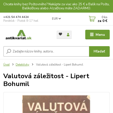
Chcete knihy bez Poštovného? Nakúpte za viac ako 25 € a Balík na Poštu,
BalíkoBoxu alebo AlzaBoxu máte ZADARMO.
0
ks
+421 54 474 4424
EUR
za
0 €
Pondelok - Piatok 8-17 hod.
Menu
Hľadať
Úvod
Detektívky
Valutová záležitost - Lipert Bohumil
Valutová záležitost - Lipert
Bohumil