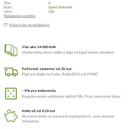
Stav:
4
Autor:
Lipert Bohumil
Vaha:
100
Požiadavka na knihu
Pridať knihu do obľúbených
Viac ako 24 000 kníh
Všetky knihy, ktoré vidíte a dajú sa kúpiť máme skladom
Poštovné zadarmo od 25 eur
Platí pre Balík na Poštu, BalíkoBOX a B-POINT
- 5% pre knihomoľa
Registrovaným odrátame ďalších 5%. Pozri vernostné zľavy
Knihy už od 0,19 eur
Ak máme knihy vo viacerých exemplároch, ceny výrazne
znižujeme