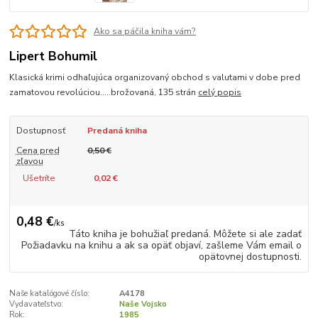
Ako sa páčila kniha vám?
Lipert Bohumil
Klasická krimi odhaľujúca organizovaný obchod s valutami v dobe pred
zamatovou revolúciou.....brožovaná, 135 strán
celý popis
Dostupnosť
Predaná kniha
Cena pred
0,50 €
zľavou
Ušetríte
0,02 €
0,48 €
/
ks
Táto kniha je bohužiaľ predaná. Môžete si ale zadať
Požiadavku na knihu a ak sa opäť objaví, zašleme Vám email o
opätovnej dostupnosti.
Naše katalógové číslo:
A4178
Vydavateľstvo:
Naše Vojsko
Rok:
1985