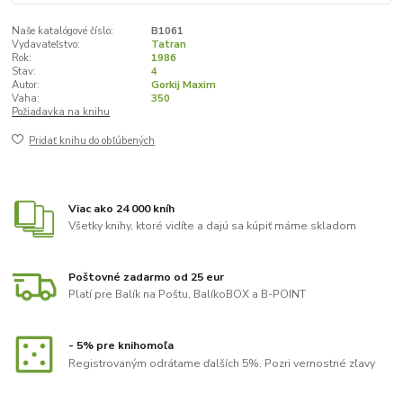
Naše katalógové číslo:
B1061
Vydavateľstvo:
Tatran
Rok:
1986
Stav:
4
Autor:
Gorkij Maxim
Vaha:
350
Požiadavka na knihu
Pridať knihu do obľúbených
Viac ako 24 000 kníh
Všetky knihy, ktoré vidíte a dajú sa kúpiť máme skladom
Poštovné zadarmo od 25 eur
Platí pre Balík na Poštu, BalíkoBOX a B-POINT
- 5% pre knihomoľa
Registrovaným odrátame ďalších 5%. Pozri vernostné zľavy