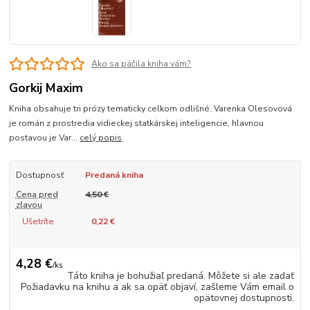
Ako sa páčila kniha vám?
Gorkij Maxim
Kniha obsahuje tri prózy tematicky celkom odlišné. Varenka Olesovová
je román z prostredia vidieckej statkárskej inteligencie, hlavnou
postavou je Var...
celý popis
Dostupnosť
Predaná kniha
Cena pred
4,50 €
zľavou
Ušetríte
0,22 €
4,28 €
/
ks
Táto kniha je bohužiaľ predaná. Môžete si ale zadať
Požiadavku na knihu a ak sa opäť objaví, zašleme Vám email o
opätovnej dostupnosti.