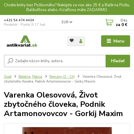
Chcete knihy bez Poštovného? Nakúpte za viac ako 25 € a Balík na Poštu,
BalíkoBoxu alebo AlzaBoxu máte ZADARMO.
0
ks
+421 54 474 4424
EUR
za
0 €
Pondelok - Piatok 8-17 hod.
Menu
Hľadať
Úvod
Beletria, Poézia
Romány D - CH
Varenka Olesovová, Život
zbytočného človeka, Podnik Artamonovovcov - Gorkij Maxim
Varenka Olesovová, Život
zbytočného človeka, Podnik
Artamonovovcov - Gorkij Maxim