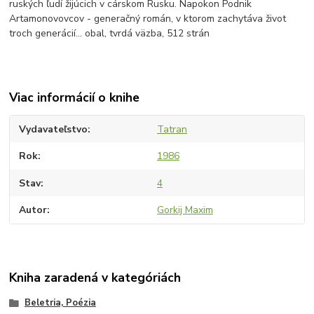
ruských ľudí žijúcich v cárskom Rusku. Napokon Podnik
Artamonovovcov - generačný román, v ktorom zachytáva život
troch generácií... obal, tvrdá väzba, 512 strán
Viac informácií o knihe
Vydavateľstvo
Tatran
Rok
1986
Stav
4
Autor
Gorkij Maxim
Kniha zaradená v kategóriách
Beletria, Poézia