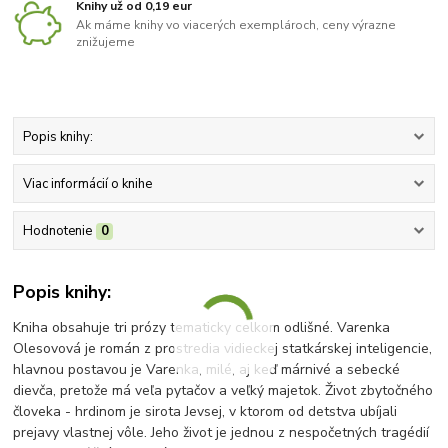
Knihy už od 0,19 eur
Ak máme knihy vo viacerých exemplároch, ceny výrazne
znižujeme
Popis knihy:
Viac informácií o knihe
Hodnotenie
0
Popis knihy:
Kniha obsahuje tri prózy tematicky celkom odlišné. Varenka
Olesovová je román z prostredia vidieckej statkárskej inteligencie,
hlavnou postavou je Varenka, milé, aj keď márnivé a sebecké
dievča, pretože má veľa pytačov a veľký majetok. Život zbytočného
človeka - hrdinom je sirota Jevsej, v ktorom od detstva ubíjali
prejavy vlastnej vôle. Jeho život je jednou z nespočetných tragédií