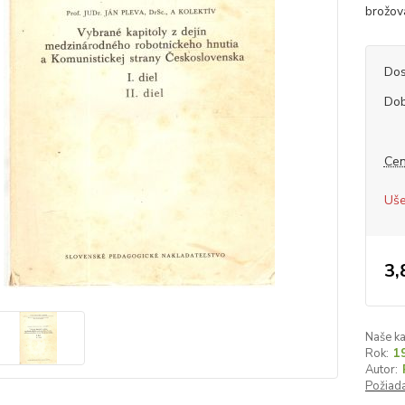
brožova
Dos
Dob
Cen
Uše
3,
Naše ka
Rok:
1
Autor:
Požiada