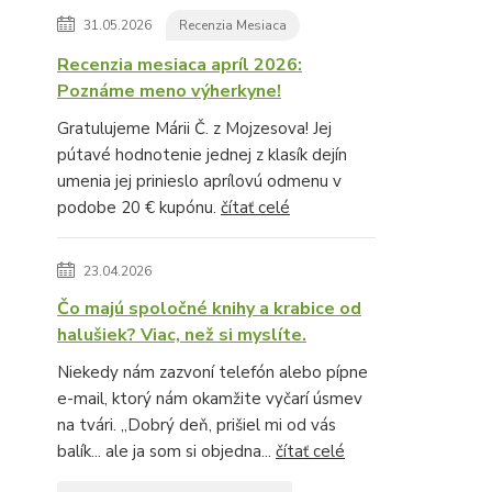
31.05.2026
Recenzia Mesiaca
Recenzia mesiaca apríl 2026:
Poznáme meno výherkyne!
Gratulujeme Márii Č. z Mojzesova! Jej
pútavé hodnotenie jednej z klasík dejín
umenia jej prinieslo aprílovú odmenu v
podobe 20 € kupónu.
čítať celé
23.04.2026
Čo majú spoločné knihy a krabice od
halušiek? Viac, než si myslíte.
Niekedy nám zazvoní telefón alebo pípne
e-mail, ktorý nám okamžite vyčarí úsmev
na tvári. „Dobrý deň, prišiel mi od vás
balík... ale ja som si objedna...
čítať celé