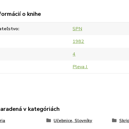
formácií o knihe
ateľstvo
SPN
1982
4
Pleva J.
zaradená v kategóriách
ria
Učebnice, Slovníky
Skri