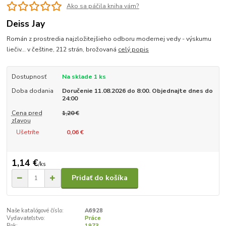
Ako sa páčila kniha vám?
Deiss Jay
Román z prostredia najzložitejšieho odboru modernej vedy - výskumu
liečiv... v češtine, 212 strán, brožovaná
celý popis
Dostupnosť
Na sklade 1 ks
Doba dodania
Doručenie 11.08.2026 do 8:00. Objednajte dnes do
24:00
Cena pred
1,20 €
zľavou
Ušetríte
0,06 €
1,14 €
/
ks
Pridať do košíka
Naše katalógové číslo:
A6928
Vydavateľstvo:
Práce
Rok:
1973