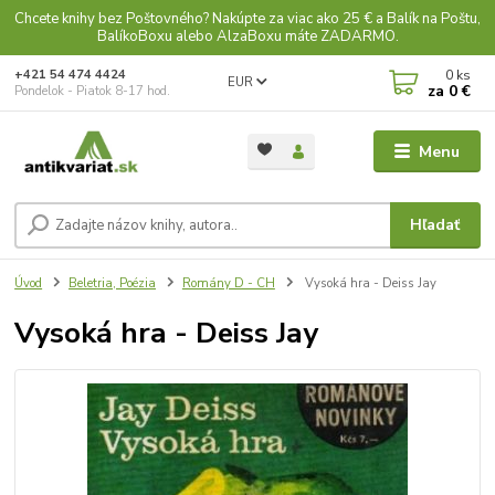
Chcete knihy bez Poštovného? Nakúpte za viac ako 25 € a Balík na Poštu,
BalíkoBoxu alebo AlzaBoxu máte ZADARMO.
0
ks
+421 54 474 4424
EUR
za
0 €
Pondelok - Piatok 8-17 hod.
Menu
Hľadať
Úvod
Beletria, Poézia
Romány D - CH
Vysoká hra - Deiss Jay
Vysoká hra - Deiss Jay