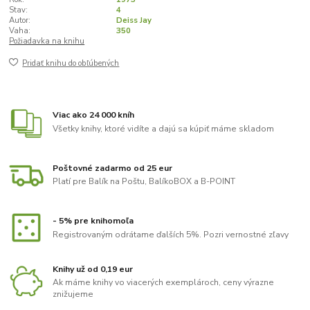
Stav:
4
Autor:
Deiss Jay
Vaha:
350
Požiadavka na knihu
Pridať knihu do obľúbených
Viac ako 24 000 kníh
Všetky knihy, ktoré vidíte a dajú sa kúpiť máme skladom
Poštovné zadarmo od 25 eur
Platí pre Balík na Poštu, BalíkoBOX a B-POINT
- 5% pre knihomoľa
Registrovaným odrátame ďalších 5%. Pozri vernostné zľavy
Knihy už od 0,19 eur
Ak máme knihy vo viacerých exemplároch, ceny výrazne
znižujeme