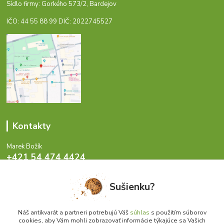
Sídlo firmy: Gorkého 573/2, Bardejov
IČO: 44 55 88 99 DIČ: 2022745527
Kontakty
Marek Božík
+421 54 474 4424
Pondelok - Piatok 8-17 hod.
Sušienku?
info@antikvariat.sk
Náš antikvarát a partneri potrebujú Váš
súhlas
s použitím súborov
cookies, aby Vám mohli zobrazovať informácie týkajúce sa Vašich