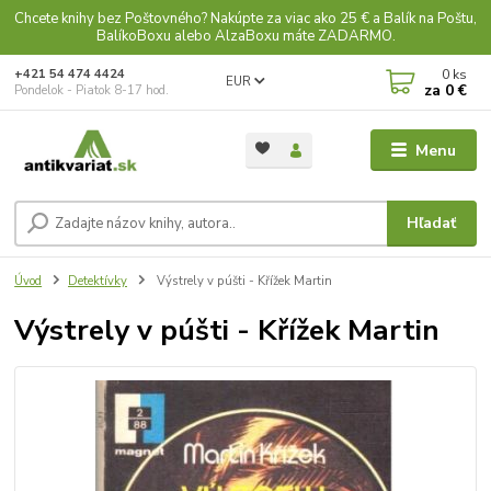
Chcete knihy bez Poštovného? Nakúpte za viac ako 25 € a Balík na Poštu,
BalíkoBoxu alebo AlzaBoxu máte ZADARMO.
0
ks
+421 54 474 4424
EUR
za
0 €
Pondelok - Piatok 8-17 hod.
Menu
Hľadať
Úvod
Detektívky
Výstrely v púšti - Křížek Martin
Výstrely v púšti - Křížek Martin