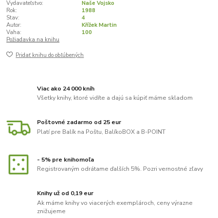
Vydavateľstvo:
Naše Vojsko
Rok:
1988
Stav:
4
Autor:
Křížek Martin
Vaha:
100
Požiadavka na knihu
Pridať knihu do obľúbených
Viac ako 24 000 kníh
Všetky knihy, ktoré vidíte a dajú sa kúpiť máme skladom
Poštovné zadarmo od 25 eur
Platí pre Balík na Poštu, BalíkoBOX a B-POINT
- 5% pre knihomoľa
Registrovaným odrátame ďalších 5%. Pozri vernostné zľavy
Knihy už od 0,19 eur
Ak máme knihy vo viacerých exemplároch, ceny výrazne
znižujeme