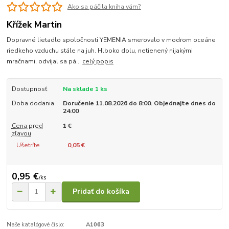
Ako sa páčila kniha vám?
Křížek Martin
Dopravné lietadlo spoločnosti YEMENIA smerovalo v modrom oceáne
riedkeho vzduchu stále na juh. Hlboko dolu, netienený nijakými
mračnami, odvíjal sa pá...
celý popis
Dostupnosť
Na sklade 1 ks
Doba dodania
Doručenie 11.08.2026 do 8:00. Objednajte dnes do
24:00
Cena pred
1 €
zľavou
Ušetríte
0,05 €
0,95 €
/
ks
Pridať do košíka
Naše katalógové číslo:
A1063