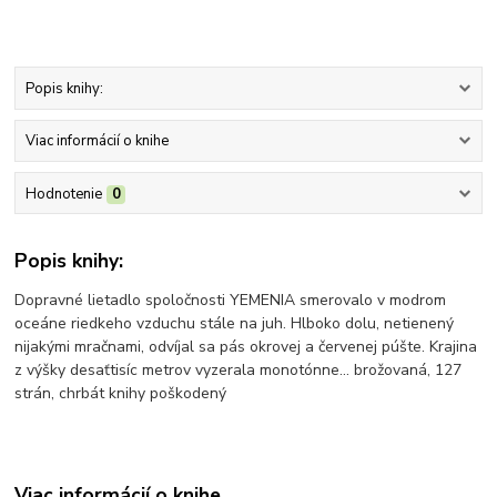
Popis knihy:
Viac informácií o knihe
Hodnotenie
0
Popis knihy:
Dopravné lietadlo spoločnosti YEMENIA smerovalo v modrom
oceáne riedkeho vzduchu stále na juh. Hlboko dolu, netienený
nijakými mračnami, odvíjal sa pás okrovej a červenej púšte. Krajina
z výšky desaťtisíc metrov vyzerala monotónne... brožovaná, 127
strán, chrbát knihy poškodený
Viac informácií o knihe