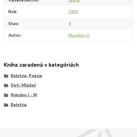
Vydavateľstvo
SNDK
Rok
1955
Stav
4
Autor
Musatov A.
Kniha zaradená v kategóriách
Beletria, Poézia
Deti, Mládež
Romány I - M
Beletria