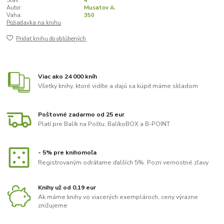
Stav:
4
Autor:
Musatov A.
Vaha:
350
Požiadavka na knihu
Pridať knihu do obľúbených
Viac ako 24 000 kníh
Všetky knihy, ktoré vidíte a dajú sa kúpiť máme skladom
Poštovné zadarmo od 25 eur
Platí pre Balík na Poštu, BalíkoBOX a B-POINT
- 5% pre knihomoľa
Registrovaným odrátame ďalších 5%. Pozri vernostné zľavy
Knihy už od 0,19 eur
Ak máme knihy vo viacerých exemplároch, ceny výrazne
znižujeme