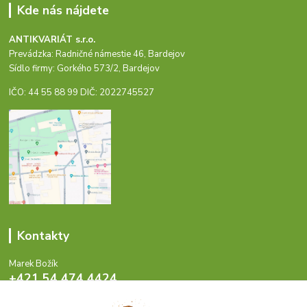
Kde nás nájdete
ANTIKVARIÁT s.r.o.
Prevádzka: Radničné námestie 46, Bardejov
Sídlo firmy: Gorkého 573/2, Bardejov
IČO: 44 55 88 99 DIČ: 2022745527
Kontakty
Marek Božík
+421 54 474 4424
Pondelok - Piatok 8-17 hod.