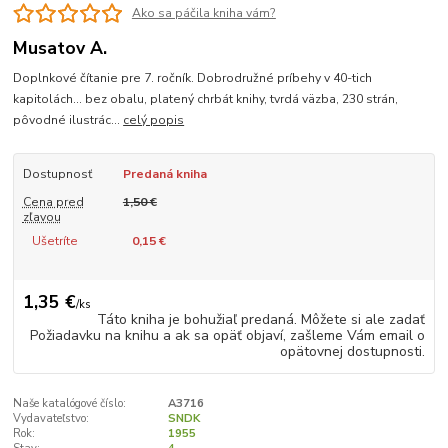
Ako sa páčila kniha vám?
Musatov A.
Doplnkové čítanie pre 7. ročník. Dobrodružné príbehy v 40-tich
kapitolách... bez obalu, platený chrbát knihy, tvrdá väzba, 230 strán,
pôvodné ilustrác...
celý popis
Dostupnosť
Predaná kniha
Cena pred
1,50 €
zľavou
Ušetríte
0,15 €
1,35 €
/
ks
Táto kniha je bohužiaľ predaná. Môžete si ale zadať
Požiadavku na knihu a ak sa opäť objaví, zašleme Vám email o
opätovnej dostupnosti.
Naše katalógové číslo:
A3716
Vydavateľstvo:
SNDK
Rok:
1955