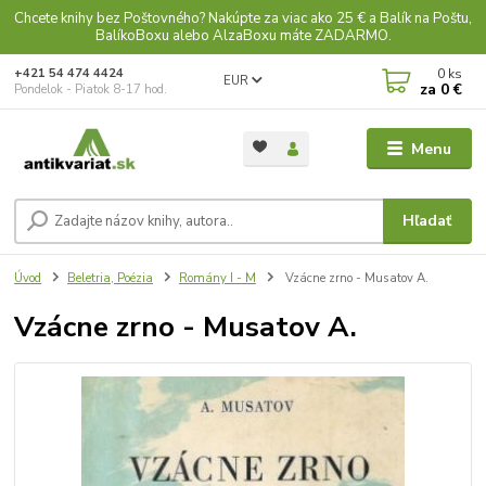
Chcete knihy bez Poštovného? Nakúpte za viac ako 25 € a Balík na Poštu,
BalíkoBoxu alebo AlzaBoxu máte ZADARMO.
0
ks
+421 54 474 4424
EUR
za
0 €
Pondelok - Piatok 8-17 hod.
Menu
Hľadať
Úvod
Beletria, Poézia
Romány I - M
Vzácne zrno - Musatov A.
Vzácne zrno - Musatov A.