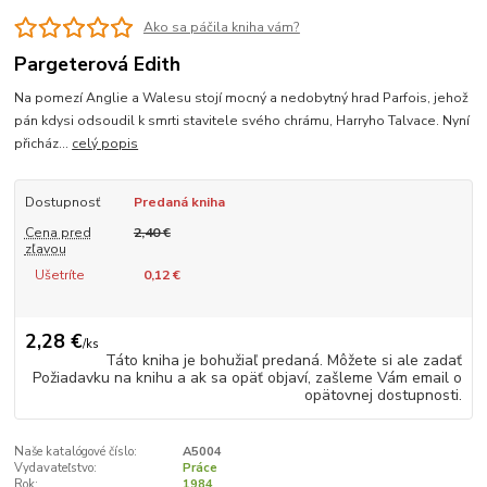
Ako sa páčila kniha vám?
Pargeterová Edith
Na pomezí Anglie a Walesu stojí mocný a nedobytný hrad Parfois, jehož
pán kdysi odsoudil k smrti stavitele svého chrámu, Harryho Talvace. Nyní
přicház...
celý popis
Dostupnosť
Predaná kniha
Cena pred
2,40 €
zľavou
Ušetríte
0,12 €
2,28 €
/
ks
Táto kniha je bohužiaľ predaná. Môžete si ale zadať
Požiadavku na knihu a ak sa opäť objaví, zašleme Vám email o
opätovnej dostupnosti.
Naše katalógové číslo:
A5004
Vydavateľstvo:
Práce
Rok:
1984