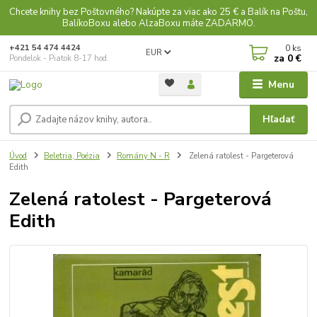
Chcete knihy bez Poštovného? Nakúpte za viac ako 25 € a Balík na Poštu,
BalíkoBoxu alebo AlzaBoxu máte ZADARMO.
0
ks
+421 54 474 4424
EUR
za
0 €
Pondelok - Piatok 8-17 hod.
Menu
Hľadať
Úvod
Beletria, Poézia
Romány N - R
Zelená ratolest - Pargeterová
Edith
Zelená ratolest - Pargeterová
Edith