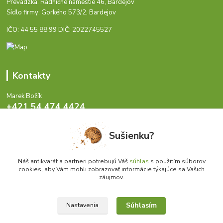
Prevádzka: Radničné námestie 46, Bardejov
Sídlo firmy: Gorkého 573/2, Bardejov
IČO: 44 55 88 99 DIČ: 2022745527
Kontakty
Marek Božík
+421 54 474 4424
Pondelok - Piatok 8-17 hod.
Sušienku?
info@antikvariat.sk
Náš antikvarát a partneri potrebujú Váš
súhlas
s použitím súborov
cookies, aby Vám mohli zobrazovať informácie týkajúce sa Vašich
záujmov.
Súhlasím
Nastavenia
Upraviť zber cookies.