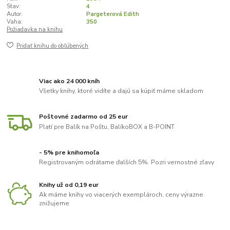
Stav:
4
Autor:
Pargeterová Edith
Vaha:
350
Požiadavka na knihu
Pridať knihu do obľúbených
Viac ako 24 000 kníh
Všetky knihy, ktoré vidíte a dajú sa kúpiť máme skladom
Poštovné zadarmo od 25 eur
Platí pre Balík na Poštu, BalíkoBOX a B-POINT
- 5% pre knihomoľa
Registrovaným odrátame ďalších 5%. Pozri vernostné zľavy
Knihy už od 0,19 eur
Ak máme knihy vo viacerých exemplároch, ceny výrazne
znižujeme