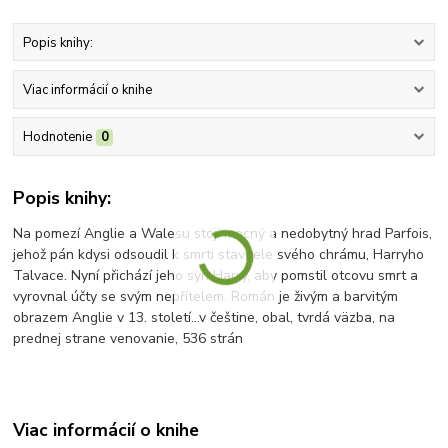
Popis knihy:
Viac informácií o knihe
Hodnotenie
0
Popis knihy:
Na pomezí Anglie a Walesu stojí mocný a nedobytný hrad Parfois,
jehož pán kdysi odsoudil k smrti stavitele svého chrámu, Harryho
Talvace. Nyní přichází jeho syn Harry, aby pomstil otcovu smrt a
vyrovnal účty se svým nepřítelem. Román je živým a barvitým
obrazem Anglie v 13. století...v češtine, obal, tvrdá väzba, na
prednej strane venovanie, 536 strán
Viac informácií o knihe