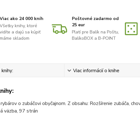
Viac ako 24 000 kníh
Poštovné zadarmo od
25 eur
Všetky knihy, ktoré
vidíte a dajú sa kúpiť
Platí pre Balík na Poštu,
máme skladom
BalíkoBOX a B-POINT
 knihy:
Viac informácií o knihe
nihy:
 rybárov o zubáčovi obyčajnom. Z obsahu: Rozšírenie zubáča, chov,
dá väzba, 97 strán