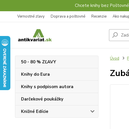
Chcete knihy bez Poštovné
Vernostné zľavy
Doprava a poštovné
Recenzie
Ako naku
Úvod
P
50 - 80 % ZĽAVY
Zubá
Knihy do Eura
Knihy s podpisom autora
Darčekové poukážky
Knižné Edície