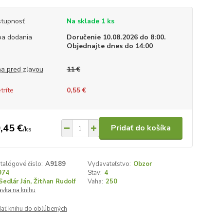
tupnosť
Na sklade 1 ks
a dodania
Doručenie 10.08.2026 do 8:00.
Objednajte dnes do 14:00
a pred zľavou
11 €
tríte
0,55 €
,45 €
Pridať do košíka
/
ks
talógové číslo:
A9189
Vydavateľstvo:
Obzor
974
Stav:
4
Sedlár Ján, Žitňan Rudolf
Vaha:
250
vka na knihu
dať knihu do obľúbených