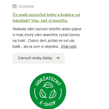
23.04.2026
Čo majú spoločné knihy a krabice od
halušiek? Viac, než si myslíte.
Niekedy nám zazvoní telefón alebo pípne
e-mail, ktorý nám okamžite vyčarí úsmev
na tvári. „Dobrý deň, prišiel mi od vás
balík... ale ja som si objedna...
čítať celé
Zobraziť všetky články