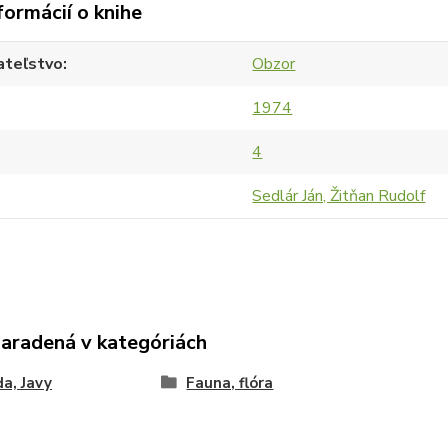
formácií o knihe
ateľstvo
Obzor
1974
4
Sedlár Ján, Žitňan Rudolf
zaradená v kategóriách
da, Javy
Fauna, flóra