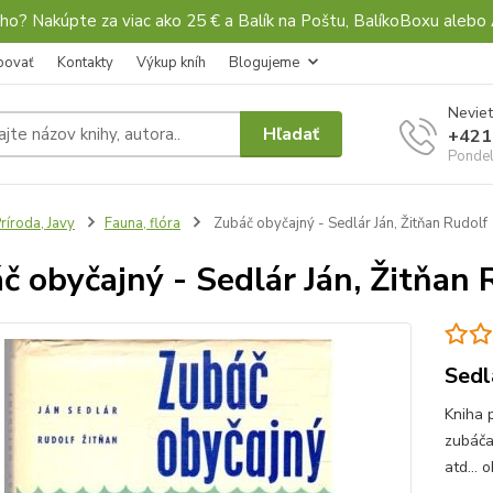
ho? Nakúpte za viac ako 25 € a Balík na Poštu, BalíkoBoxu al
povať
Kontakty
Výkup kníh
Blogujeme
Neviet
Hľadať
+421
Pondel
ríroda, Javy
Fauna, flóra
Zubáč obyčajný - Sedlár Ján, Žitňan Rudolf
č obyčajný - Sedlár Ján, Žitňan 
Sedl
Kniha 
zubáča
atd... 