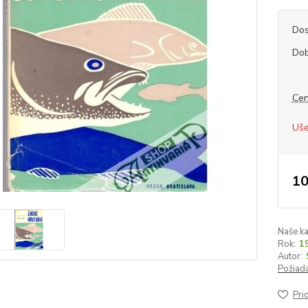
Dos
Dob
Cen
Uše
10
Naše ka
Rok:
1
Autor:
Požiada
Pri