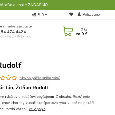
ebo AlzaBoxu máte ZADARMO.
Prihlásenie
EUR
e si rady? Zavolajte.
0
ks
 54 474 4424
za
0 €
ok - Piatok 8-17 hod.
Rudolf
Ako sa páčila kniha vám?
ár Ján, Žitňan Rudolf
pre rybárov o zubáčovi obyčajnom. Z obsahu: Rozšírenie
, chov, choroby, zubáč ako športová ryba, zubáč na pekáči,
obal, tvrdá väzba...
celý popis