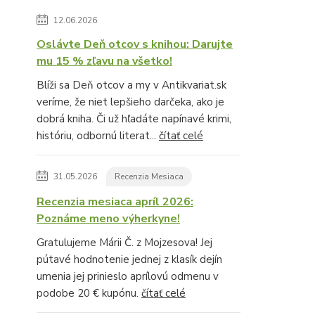
12.06.2026
Oslávte Deň otcov s knihou: Darujte
mu 15 % zľavu na všetko!
Blíži sa Deň otcov a my v Antikvariat.sk
veríme, že niet lepšieho darčeka, ako je
dobrá kniha. Či už hľadáte napínavé krimi,
históriu, odbornú literat...
čítať celé
31.05.2026
Recenzia Mesiaca
Recenzia mesiaca apríl 2026:
Poznáme meno výherkyne!
Gratulujeme Márii Č. z Mojzesova! Jej
pútavé hodnotenie jednej z klasík dejín
umenia jej prinieslo aprílovú odmenu v
podobe 20 € kupónu.
čítať celé