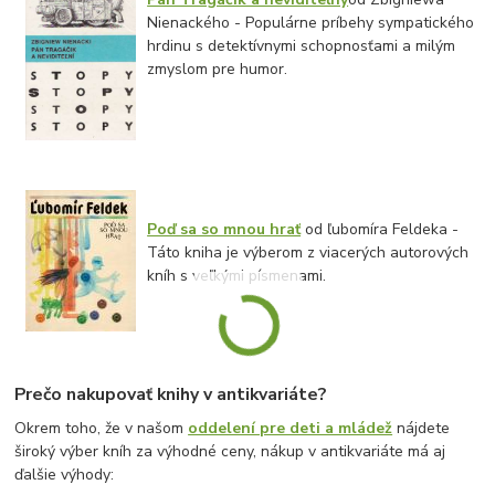
Nienackého - Populárne príbehy sympatického
hrdinu s detektívnymi schopnosťami a milým
zmyslom pre humor.
Poď sa so mnou hrať
od ľubomíra Feldeka -
Táto kniha je výberom z viacerých autorových
kníh s veľkými písmenami.
Prečo nakupovať knihy v antikvariáte?
Okrem toho, že v našom
oddelení pre deti a mládež
nájdete
široký výber kníh za výhodné ceny, nákup v antikvariáte má aj
ďalšie výhody: