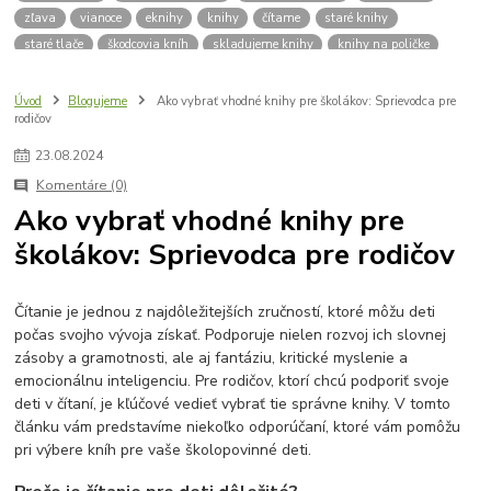
zľava
vianoce
eknihy
knihy
čítame
staré knihy
staré tlače
škodcovia kníh
skladujeme knihy
knihy na poličke
spisovatelia
autori
klasická literatúra
zdravie
výživa
kvalitný život
deti
čítanie
pre školáka
školák
Úvod
Blogujeme
Ako vybrať vhodné knihy pre školákov: Sprievodca pre
rodičov
pleseň na knihách
dobré rady
vlhkosť kníh
vlhkomer
sóda bikarbona
mraznička
aktívne uhlie
knizna plesen
23
.
08
.
2024
budujeme knižnicu
hľadám knihy
knižnica
praktický sprievodca
Komentáre (0)
platobná brána
platba kartou
lokálna komunita
Ako vybrať vhodné knihy pre
výročie antikvariátu
o nás
Antikvariát v Bardejove
školákov: Sprievodca pre rodičov
Bardejovský antikvariát
knihy zadarmo
zadarmo
Čítanie je jednou z najdôležitejších zručností, ktoré môžu deti
počas svojho vývoja získať. Podporuje nielen rozvoj ich slovnej
zásoby a gramotnosti, ale aj fantáziu, kritické myslenie a
emocionálnu inteligenciu. Pre rodičov, ktorí chcú podporiť svoje
deti v čítaní, je kľúčové vedieť vybrať tie správne knihy. V tomto
článku vám predstavíme niekoľko odporúčaní, ktoré vám pomôžu
pri výbere kníh pre vaše školopovinné deti.