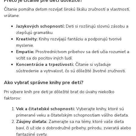
Prečo je čítanie pre deti dôležité?
Čítanie pomáha deťom rozvíjať širokú škálu zručností a vlastností,
vrátane:
Jazykových schopností:
Deti si rozširujú slovnú zásobu a
zlepšujú gramatiku.
Kreativity:
Knihy rozvíjajú fantáziu a podporujú tvorivé
myslenie.
Empatie:
Prostredníctvom príbehov sa deti učia rozumieť a
vcítiť sa do pocitov iných ľudí.
Koncentrácie a trpezlivosti:
Čítanie si vyžaduje
sústredenie a vytrvalosť, čo sú dôležité životné zručnosti.
Ako vybrať správne knihy pre deti?
Pri výbere kníh pre deti je dôležité brať do úvahy niekoľko
faktorov:
Vek a čitateľské schopnosti:
Vyberajte knihy, ktoré sú
primerané veku a čitateľským schopnostiam vášho dieťaťa.
Záujmy dieťaťa:
Zamerajte sa na témy, ktoré vaše dieťa
baví, či už ide o dobrodružné príbehy, prírodu, zvieratá alebo
fantazijné svety.