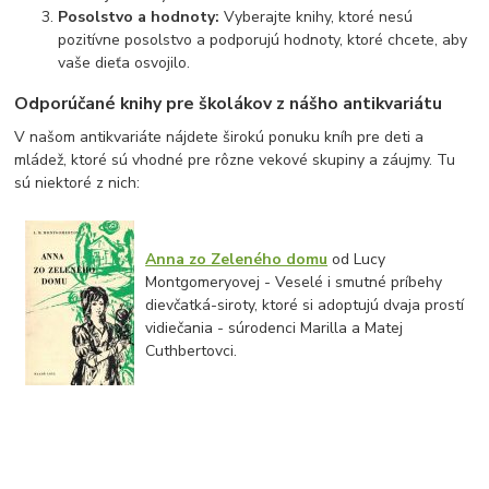
Posolstvo a hodnoty:
Vyberajte knihy, ktoré nesú
pozitívne posolstvo a podporujú hodnoty, ktoré chcete, aby
vaše dieťa osvojilo.
Odporúčané knihy pre školákov z nášho antikvariátu
V našom antikvariáte nájdete širokú ponuku kníh pre deti a
mládež, ktoré sú vhodné pre rôzne vekové skupiny a záujmy. Tu
sú niektoré z nich:
Anna zo Zeleného domu
od Lucy
Montgomeryovej - Veselé i smutné príbehy
dievčatká-siroty, ktoré si adoptujú dvaja prostí
vidiečania - súrodenci Marilla a Matej
Cuthbertovci.