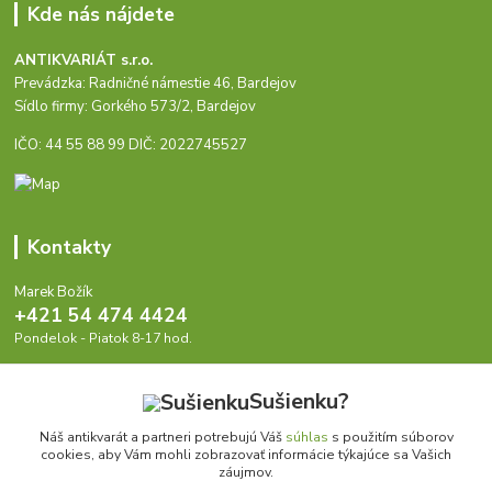
Kde nás nájdete
ANTIKVARIÁT s.r.o.
Prevádzka: Radničné námestie 46, Bardejov
Sídlo firmy: Gorkého 573/2, Bardejov
IČO: 44 55 88 99 DIČ: 2022745527
Kontakty
Marek Božík
+421 54 474 4424
Pondelok - Piatok 8-17 hod.
info@antikvariat.sk
Sušienku?
Náš antikvarát a partneri potrebujú Váš
súhlas
s použitím súborov
cookies, aby Vám mohli zobrazovať informácie týkajúce sa Vašich
záujmov.