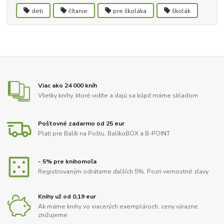
deti
čítanie
pre školáka
školák
Viac ako 24 000 kníh
Všetky knihy, ktoré vidíte a dajú sa kúpiť máme skladom
Poštovné zadarmo od 25 eur
Platí pre Balík na Poštu, BalíkoBOX a B-POINT
- 5% pre knihomoľa
Registrovaným odrátame ďalších 5%. Pozri vernostné zľavy
Knihy už od 0,19 eur
Ak máme knihy vo viacerých exemplároch, ceny výrazne
znižujeme