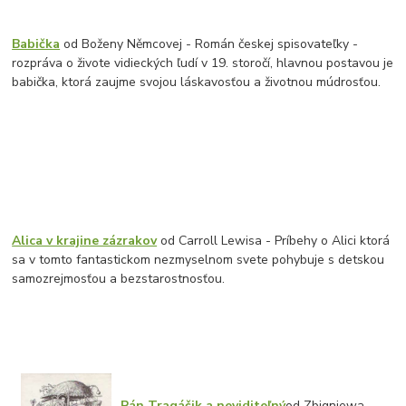
Babička
od Boženy Němcovej - Román českej spisovateľky -
rozpráva o živote vidieckých ľudí v 19. storočí, hlavnou postavou je
babička, ktorá zaujme svojou láskavosťou a životnou múdrosťou.
Alica v krajine zázrakov
od Carroll Lewisa - Príbehy o Alici ktorá
sa v tomto fantastickom nezmyselnom svete pohybuje s detskou
samozrejmosťou a bezstarostnosťou.
Pán Tragáčik a neviditeľný
od Zbigniewa