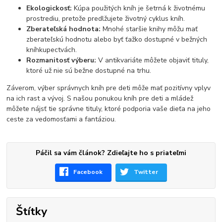
Ekologickosť:
Kúpa použitých kníh je šetrná k životnému
prostrediu, pretože predlžujete životný cyklus kníh.
Zberateľská hodnota:
Mnohé staršie knihy môžu mať
zberateľskú hodnotu alebo byť ťažko dostupné v bežných
kníhkupectvách.
Rozmanitosť výberu:
V antikvariáte môžete objaviť tituly,
ktoré už nie sú bežne dostupné na trhu.
Záverom, výber správnych kníh pre deti môže mať pozitívny vplyv
na ich rast a vývoj. S našou ponukou kníh pre deti a mládež
môžete nájsť tie správne tituly, ktoré podporia vaše dieťa na jeho
ceste za vedomosťami a fantáziou.
Páčil sa vám článok? Zdieľajte ho s priateľmi
Facebook
Twitter
Štítky