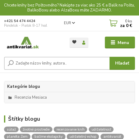
Chcete knihy bez Poštovného? Nakúpte za viac ako 25 € a Balík na Poštu,
BalíkoBoxu alebo AlzaBoxu máte ZADARMO.
0
ks
+421 54 474 4424
EUR
za
0 €
Pondelok - Piatok 8-17 hod.
Menu
Hľadať
Kategórie blogu
Recenzia Mesiaca
Štítky blogu
súťaž
životné prostredie
recenzovanie kníh
udržateľnosť
planéta Zem
balíme ekologicky
udržateľný eshop
antikvariát