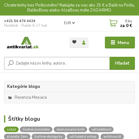
Chcete knihy bez Poštovného? Nakúpte za viac ako 25 € a Balík na Poštu,
BalíkoBoxu alebo AlzaBoxu máte ZADARMO.
0
ks
+421 54 474 4424
EUR
za
0 €
Pondelok - Piatok 8-17 hod.
Menu
Hľadať
Kategórie blogu
Recenzia Mesiaca
Štítky blogu
súťaž
životné prostredie
recenzovanie kníh
udržateľnosť
planéta Zem
balíme ekologicky
udržateľný eshop
antikvariát