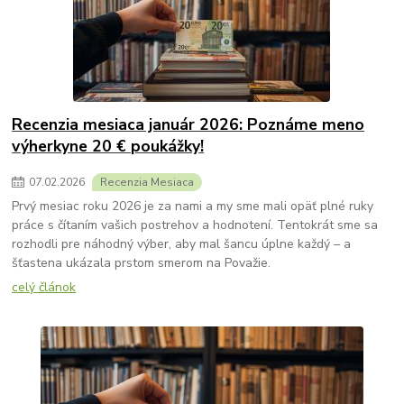
Recenzia mesiaca január 2026: Poznáme meno
výherkyne 20 € poukážky!
07
.
02
.
2026
Recenzia Mesiaca
Prvý mesiac roku 2026 je za nami a my sme mali opäť plné ruky
práce s čítaním vašich postrehov a hodnotení. Tentokrát sme sa
rozhodli pre náhodný výber, aby mal šancu úplne každý – a
šťastena ukázala prstom smerom na Považie.
celý článok