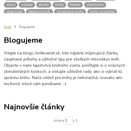
zľava
vianoce
eknihy
knihy
čítame
staré knihy
staré tlače
škodcovia kníh
skladujeme knihy
knihy na poličke
spisovatelia
autori
klasická literatúra
zdravie
výživa
kvalitný život
deti
čítanie
pre školáka
školák
Úvod
Blogujeme
pleseň na knihách
dobré rady
vlhkosť kníh
vlhkomer
Blogujeme
sóda bikarbona
mraznička
aktívne uhlie
knizna plesen
budujeme knižnicu
hľadám knihy
knižnica
praktický sprievodca
Vitajte na blogu Antikvariat.sk, kde nájdete inšpirujúce články,
platobná brána
platba kartou
lokálna komunita
zaujímavé príbehy a užitočné tipy pre všetkých milovníkov kníh.
výročie antikvariátu
o nás
Antikvariát v Bardejove
Objavte s nami tajomstvá knižného sveta, prečítajte si o vzácnych
Bardejovský antikvariát
knihy zadarmo
zadarmo
zberateľských kúskoch, a získajte užitočné rady, ako si vybrať tú
správnu knihu. Naša vášeň pre knihy je nekonečná, rovnako ako
možnosti, ktoré vám ponúkame :-)
Najnovšie články
strana
z 1