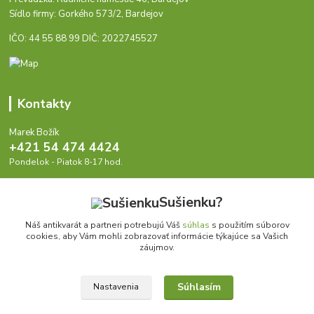
Sídlo firmy: Gorkého 573/2, Bardejov
IČO: 44 55 88 99 DIČ: 2022745527
Kontakty
Marek Božík
+421 54 474 4424
Pondelok - Piatok 8-17 hod.
info@antikvariat.sk
Sušienku?
Náš antikvarát a partneri potrebujú Váš
súhlas
s použitím súborov
cookies, aby Vám mohli zobrazovať informácie týkajúce sa Vašich
záujmov.
Upraviť zber cookies.
Súhlasím
Nastavenia