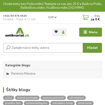
Chcete knihy bez Poštovného? Nakúpte za viac ako 25 € a Balík na Poštu,
BalíkoBoxu alebo AlzaBoxu máte ZADARMO.
0
ks
+421 54 474 4424
EUR
za
0 €
Pondelok - Piatok 8-17 hod.
Menu
Hľadať
Kategórie blogu
Recenzia Mesiaca
Štítky blogu
súťaž
životné prostredie
recenzovanie kníh
udržateľnosť
planéta Zem
balíme ekologicky
udržateľný eshop
antikvariát