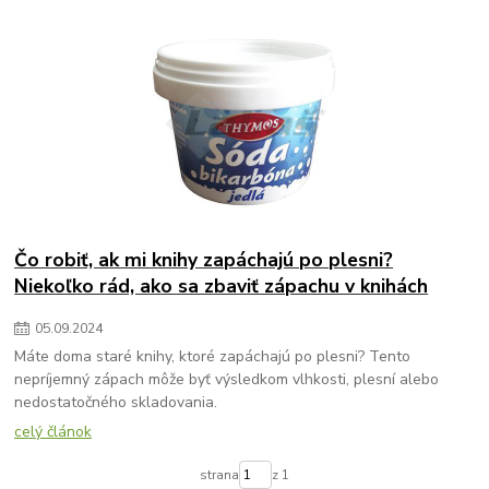
Čo robiť, ak mi knihy zapáchajú po plesni?
Niekoľko rád, ako sa zbaviť zápachu v knihách
05
.
09
.
2024
Máte doma staré knihy, ktoré zapáchajú po plesni? Tento
nepríjemný zápach môže byť výsledkom vlhkosti, plesní alebo
nedostatočného skladovania.
celý článok
strana
z 1