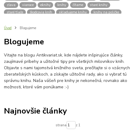
zľava
vianoce
eknihy
knihy
čítame
staré knihy
staré tlače
škodcovia kníh
skladujeme knihy
knihy na poličke
spisovatelia
autori
klasická literatúra
zdravie
výživa
kvalitný život
deti
čítanie
pre školáka
školák
Úvod
Blogujeme
pleseň na knihách
dobré rady
vlhkosť kníh
vlhkomer
Blogujeme
sóda bikarbona
mraznička
aktívne uhlie
knizna plesen
budujeme knižnicu
hľadám knihy
knižnica
praktický sprievodca
Vitajte na blogu Antikvariat.sk, kde nájdete inšpirujúce články,
platobná brána
platba kartou
lokálna komunita
zaujímavé príbehy a užitočné tipy pre všetkých milovníkov kníh.
výročie antikvariátu
o nás
Antikvariát v Bardejove
Objavte s nami tajomstvá knižného sveta, prečítajte si o vzácnych
Bardejovský antikvariát
knihy zadarmo
zadarmo
zberateľských kúskoch, a získajte užitočné rady, ako si vybrať tú
správnu knihu. Naša vášeň pre knihy je nekonečná, rovnako ako
možnosti, ktoré vám ponúkame :-)
Najnovšie články
strana
z 1