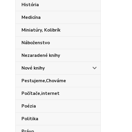
História
Medicína
Miniatúry, Kolibrík
Náboženstvo
Nezaradené knihy
Nové knihy
Pestujeme,Chováme
Počítače,internet
Poézia
Politika
Právo