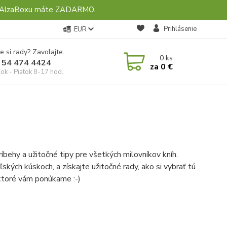
ebo AlzaBoxu máte ZADARMO.
Prihlásenie
EUR
e si rady? Zavolajte.
0
ks
 54 474 4424
za
0 €
ok - Piatok 8-17 hod.
ríbehy a užitočné tipy pre všetkých milovníkov kníh.
ských kúskoch, a získajte užitočné rady, ako si vybrať tú
 ktoré vám ponúkame :-)