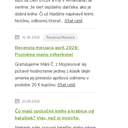
Blíži sa Deň otcov a my v Antikvariat.sk
veríme, že niet lepšieho darčeka, ako je
dobrá kniha. Či už hľadáte napínavé krimi,
históriu, odbornú literat...
čítať celé
31.05.2026
Recenzia Mesiaca
Recenzia mesiaca apríl 2026:
Poznáme meno výherkyne!
Gratulujeme Márii Č. z Mojzesova! Jej
pútavé hodnotenie jednej z klasík dejín
umenia jej prinieslo aprílovú odmenu v
podobe 20 € kupónu.
čítať celé
23.04.2026
Čo majú spoločné knihy a krabice od
halušiek? Viac, než si myslíte.
Niekedy nám zazvoní telefón alebo pípne