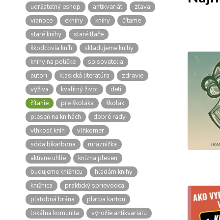
udržateľný eshop
antikvariát
zľava
vianoce
eknihy
knihy
čítame
staré knihy
staré tlače
škodcovia kníh
skladujeme knihy
knihy na poličke
spisovatelia
autori
klasická literatúra
zdravie
výživa
kvalitný život
deti
čítanie
pre školáka
školák
pleseň na knihách
dobré rady
vlhkosť kníh
vlhkomer
sóda bikarbona
mraznička
aktívne uhlie
knizna plesen
budujeme knižnicu
hľadám knihy
knižnica
praktický sprievodca
platobná brána
platba kartou
lokálna komunita
výročie antikvariátu