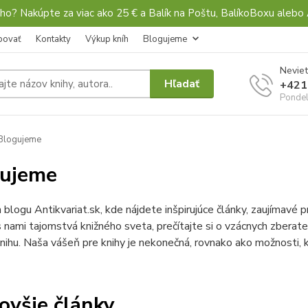
ho? Nakúpte za viac ako 25 € a Balík na Poštu, BalíkoBoxu al
povať
Kontakty
Výkup kníh
Blogujeme
Neviet
Hľadať
+421
Pondel
Blogujeme
gujeme
a blogu Antikvariat.sk, kde nájdete inšpirujúce články, zaujímavé p
 nami tajomstvá knižného sveta, prečítajte si o vzácnych zberateľ
nihu. Naša vášeň pre knihy je nekonečná, rovnako ako možnosti,
ovšie články