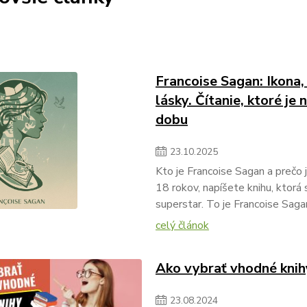
Francoise Sagan: Ikona,
lásky. Čítanie, ktoré j
dobu
23
.
10
.
2025
Kto je Francoise Sagan a prečo
18 rokov, napíšete knihu, ktorá
superstar. To je Francoise Saga
celý článok
Ako vybrať vhodné knih
23
.
08
.
2024