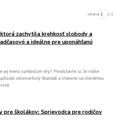
strana
z 1
 ktorá zachytila krehkosť slobody a
e nadčasové a ideálne pre uponáhľanú
 je jej meno symbolom éry? Predstavte si, že máte
 spôsobí celosvetový škandál a stanete sa literárnou
nová.
y pre školákov: Sprievodca pre rodičov