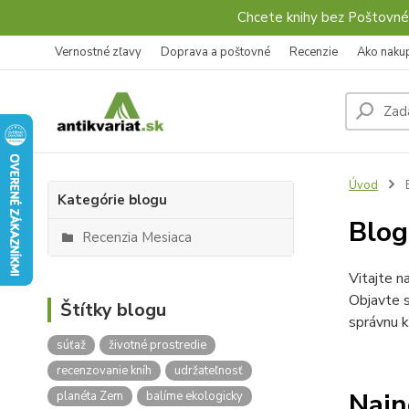
Chcete knihy bez Poštovné
Vernostné zľavy
Doprava a poštovné
Recenzie
Ako naku
Úvod
Kategórie blogu
Blo
Recenzia Mesiaca
Vitajte n
Objavte s
Štítky blogu
správnu k
súťaž
životné prostredie
recenzovanie kníh
udržateľnosť
Najn
planéta Zem
balíme ekologicky