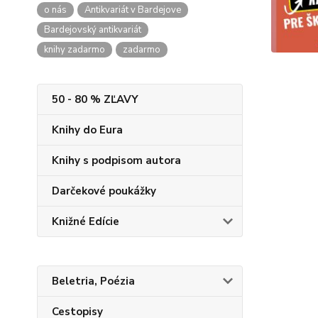
o nás
Antikvariát v Bardejove
Bardejovský antikvariát
knihy zadarmo
zadarmo
50 - 80 % ZĽAVY
Knihy do Eura
Knihy s podpisom autora
Darčekové poukážky
Knižné Edície
Beletria, Poézia
Cestopisy