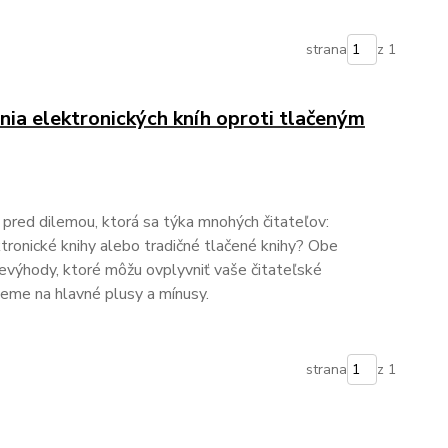
strana
z 1
ia elektronických kníh oproti tlačeným
e pred dilemou, ktorá sa týka mnohých čitateľov:
ktronické knihy alebo tradičné tlačené knihy? Obe
evýhody, ktoré môžu ovplyvniť vaše čitateľské
ieme na hlavné plusy a mínusy.
strana
z 1