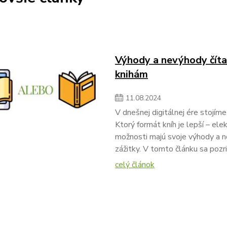
Výhody a nevýhody čítan
knihám
11
.
08
.
2024
V dnešnej digitálnej ére stojím
Ktorý formát kníh je lepší – ele
možnosti majú svoje výhody a n
zážitky. V tomto článku sa pozr
celý článok