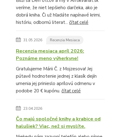
Blíži sa Deň otcov a my v Antikvariat.sk
veríme, že niet lepšieho darčeka, ako je
dobrá kniha. Či už hľadáte napínavé krimi,
históriu, odbornú literat...
čítať celé
31.05.2026
Recenzia Mesiaca
Recenzia mesiaca apríl 2026:
Poznáme meno výherkyne!
Gratulujeme Márii Č. z Mojzesova! Jej
pútavé hodnotenie jednej z klasík dejín
umenia jej prinieslo aprílovú odmenu v
podobe 20 € kupónu.
čítať celé
23.04.2026
Čo majú spoločné knihy a krabice od
halušiek? Viac, než si myslíte.
Niekedy nám zazvoní telefón alebo pípne