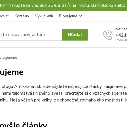
ho? Nakúpte za viac ako 25 € a Balík na Poštu, BalíkoBoxu al
povať
Kontakty
Výkup kníh
Blogujeme
Neviet
Hľadať
+421
Pondel
Blogujeme
gujeme
a blogu Antikvariat.sk, kde nájdete inšpirujúce články, zaujímavé p
 nami tajomstvá knižného sveta, prečítajte si o vzácnych zberateľ
nihu. Naša vášeň pre knihy je nekonečná, rovnako ako možnosti,
ovšie články