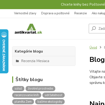
Chcete knihy bez Poštovné
Vernostné zľavy
Doprava a poštovné
Recenzie
Ako naku
Úvod
Kategórie blogu
Blo
Recenzia Mesiaca
Vitajte n
Objavte s
Štítky blogu
správnu k
súťaž
životné prostredie
recenzovanie kníh
udržateľnosť
Najn
planéta Zem
balíme ekologicky