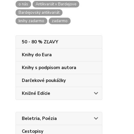
o nás
Antikvariát v Bardejove
Bardejovský antikvariát
knihy zadarmo
zadarmo
50 - 80 % ZĽAVY
Knihy do Eura
Knihy s podpisom autora
Darčekové poukážky
Knižné Edície
Beletria, Poézia
Cestopisy