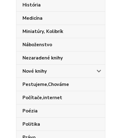
História
Medicína
Miniatúry, Kolibrík
Náboženstvo
Nezaradené knihy
Nové knihy
Pestujeme,Chováme
Počítače,internet
Poézia
Politika
Právo