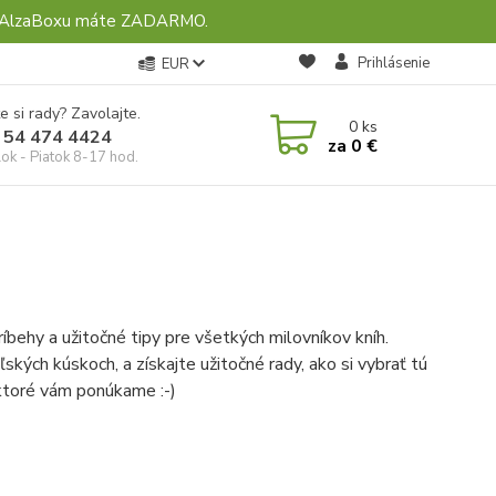
ebo AlzaBoxu máte ZADARMO.
Prihlásenie
EUR
e si rady? Zavolajte.
0
ks
 54 474 4424
za
0 €
ok - Piatok 8-17 hod.
ríbehy a užitočné tipy pre všetkých milovníkov kníh.
ských kúskoch, a získajte užitočné rady, ako si vybrať tú
 ktoré vám ponúkame :-)