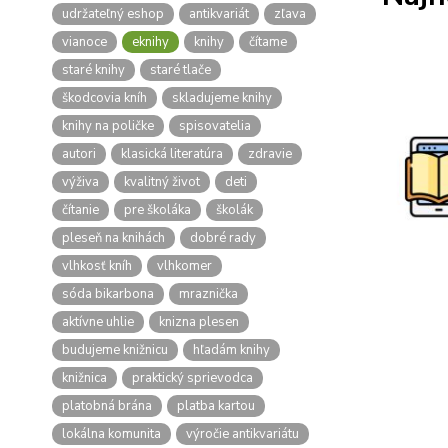
udržateľný eshop
antikvariát
zľava
vianoce
eknihy
knihy
čítame
staré knihy
staré tlače
škodcovia kníh
skladujeme knihy
knihy na poličke
spisovatelia
autori
klasická literatúra
zdravie
výživa
kvalitný život
deti
čítanie
pre školáka
školák
pleseň na knihách
dobré rady
vlhkosť kníh
vlhkomer
sóda bikarbona
mraznička
aktívne uhlie
knizna plesen
budujeme knižnicu
hľadám knihy
knižnica
praktický sprievodca
platobná brána
platba kartou
lokálna komunita
výročie antikvariátu