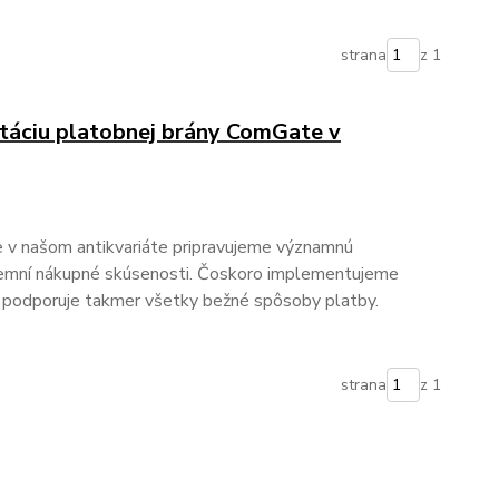
strana
z 1
táciu platobnej brány ComGate v
 v našom antikvariáte pripravujeme významnú
ríjemní nákupné skúsenosti. Čoskoro implementujeme
 podporuje takmer všetky bežné spôsoby platby.
strana
z 1