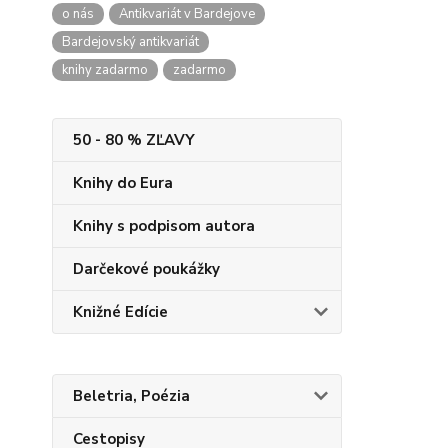
o nás
Antikvariát v Bardejove
Bardejovský antikvariát
knihy zadarmo
zadarmo
50 - 80 % ZĽAVY
Knihy do Eura
Knihy s podpisom autora
Darčekové poukážky
Knižné Edície
Beletria, Poézia
Cestopisy