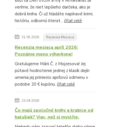
Blíži sa Deň otcov a my v Antikvariat.sk
veríme, že niet lepšieho darčeka, ako je
dobrá kniha. Či už hľadáte napínavé krimi,
históriu, odbornú literat...
čítať celé
31.05.2026
Recenzia Mesiaca
Recenzia mesiaca apríl 2026:
Poznáme meno výherkyne!
Gratulujeme Márii Č. z Mojzesova! Jej
pútavé hodnotenie jednej z klasík dejín
umenia jej prinieslo aprílovú odmenu v
podobe 20 € kupónu.
čítať celé
23.04.2026
Čo majú spoločné knihy a krabice od
halušiek? Viac, než si myslíte.
Niekedy nám zazvoní telefón alebo pípne