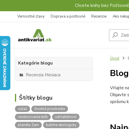
Chcete knihy bez Poštovné
Vernostné zľavy
Doprava a poštovné
Recenzie
Ako naku
Úvod
Kategórie blogu
Blo
Recenzia Mesiaca
Vitajte n
Objavte s
Štítky blogu
správnu k
súťaž
životné prostredie
recenzovanie kníh
udržateľnosť
Najn
planéta Zem
balíme ekologicky