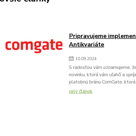
Pripravujeme implemen
Antikvariáte
10
.
09
.
2024
S radosťou vám oznamujeme, že
novinku, ktorá vám uľahčí a sp
platobnú bránu ComGate, ktorá
celý článok