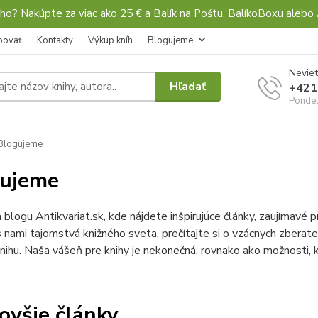
ho? Nakúpte za viac ako 25 € a Balík na Poštu, BalíkoBoxu al
povať
Kontakty
Výkup kníh
Blogujeme
Neviet
Hľadať
+421
Pondel
Blogujeme
gujeme
a blogu Antikvariat.sk, kde nájdete inšpirujúce články, zaujímavé p
 nami tajomstvá knižného sveta, prečítajte si o vzácnych zberateľ
nihu. Naša vášeň pre knihy je nekonečná, rovnako ako možnosti,
ovšie články