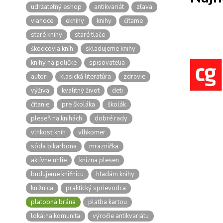
udržateľný eshop
antikvariát
zľava
vianoce
eknihy
knihy
čítame
staré knihy
staré tlače
škodcovia kníh
skladujeme knihy
knihy na poličke
spisovatelia
autori
klasická literatúra
zdravie
výživa
kvalitný život
deti
čítanie
pre školáka
školák
pleseň na knihách
dobré rady
vlhkosť kníh
vlhkomer
sóda bikarbona
mraznička
aktívne uhlie
knizna plesen
budujeme knižnicu
hľadám knihy
knižnica
praktický sprievodca
platobná brána
platba kartou
lokálna komunita
výročie antikvariátu