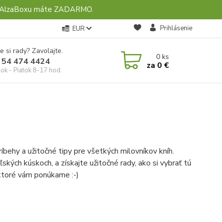
ebo AlzaBoxu máte ZADARMO.
Prihlásenie
EUR
e si rady? Zavolajte.
0
ks
 54 474 4424
za
0 €
ok - Piatok 8-17 hod.
ríbehy a užitočné tipy pre všetkých milovníkov kníh.
ských kúskoch, a získajte užitočné rady, ako si vybrať tú
 ktoré vám ponúkame :-)