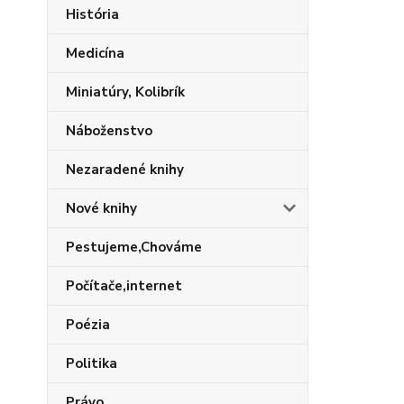
História
Medicína
Miniatúry, Kolibrík
Náboženstvo
Nezaradené knihy
Nové knihy
Pestujeme,Chováme
Počítače,internet
Poézia
Politika
Právo