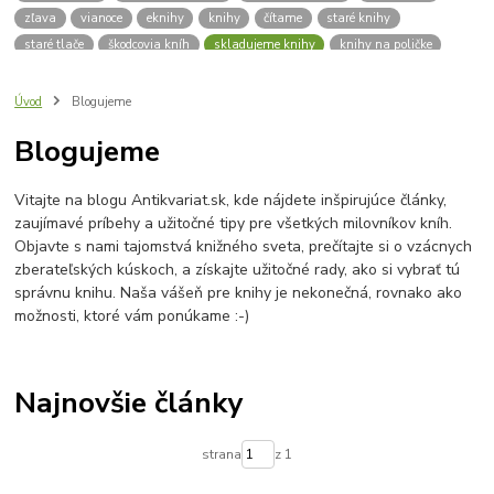
zľava
vianoce
eknihy
knihy
čítame
staré knihy
staré tlače
škodcovia kníh
skladujeme knihy
knihy na poličke
spisovatelia
autori
klasická literatúra
zdravie
výživa
kvalitný život
deti
čítanie
pre školáka
školák
Úvod
Blogujeme
pleseň na knihách
dobré rady
vlhkosť kníh
vlhkomer
Blogujeme
sóda bikarbona
mraznička
aktívne uhlie
knizna plesen
budujeme knižnicu
hľadám knihy
knižnica
praktický sprievodca
Vitajte na blogu Antikvariat.sk, kde nájdete inšpirujúce články,
platobná brána
platba kartou
lokálna komunita
zaujímavé príbehy a užitočné tipy pre všetkých milovníkov kníh.
výročie antikvariátu
o nás
Antikvariát v Bardejove
Objavte s nami tajomstvá knižného sveta, prečítajte si o vzácnych
Bardejovský antikvariát
knihy zadarmo
zadarmo
zberateľských kúskoch, a získajte užitočné rady, ako si vybrať tú
správnu knihu. Naša vášeň pre knihy je nekonečná, rovnako ako
možnosti, ktoré vám ponúkame :-)
Najnovšie články
strana
z 1