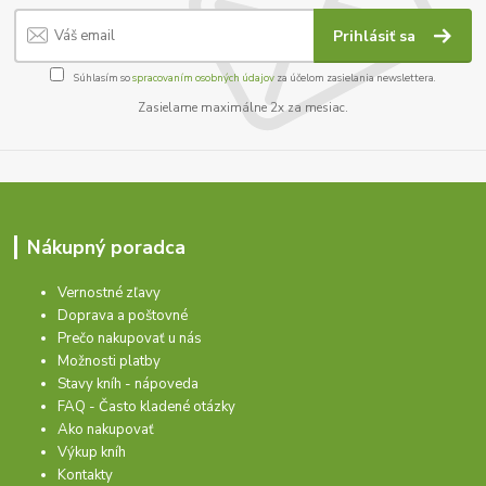
Prihlásiť sa
Súhlasím so
spracovaním osobných údajov
za účelom zasielania newslettera.
Zasielame maximálne 2x za mesiac.
Nákupný poradca
Vernostné zľavy
Doprava a poštovné
Prečo nakupovať u nás
Možnosti platby
Stavy kníh - nápoveda
FAQ - Často kladené otázky
Ako nakupovať
Výkup kníh
Kontakty