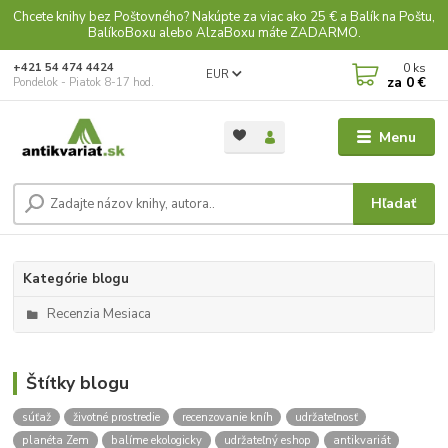
Chcete knihy bez Poštovného? Nakúpte za viac ako 25 € a Balík na Poštu,
BalíkoBoxu alebo AlzaBoxu máte ZADARMO.
0
ks
+421 54 474 4424
EUR
za
0 €
Pondelok - Piatok 8-17 hod.
Menu
Hľadať
Kategórie blogu
Recenzia Mesiaca
Štítky blogu
súťaž
životné prostredie
recenzovanie kníh
udržateľnosť
planéta Zem
balíme ekologicky
udržateľný eshop
antikvariát