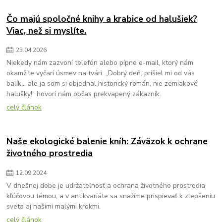
Čo majú spoločné knihy a krabice od halušiek?
Viac, než si myslíte.
23
.
04
.
2026
Niekedy nám zazvoní telefón alebo pípne e-mail, ktorý nám
okamžite vyčarí úsmev na tvári. „Dobrý deň, prišiel mi od vás
balík... ale ja som si objednal historický román, nie zemiakové
halušky!“ hovorí nám občas prekvapený zákazník.
celý článok
Naše ekologické balenie kníh: Záväzok k ochrane
životného prostredia
12
.
09
.
2024
V dnešnej dobe je udržateľnosť a ochrana životného prostredia
kľúčovou témou, a v antikvariáte sa snažíme prispievať k zlepšeniu
sveta aj našimi malými krokmi.
celý článok