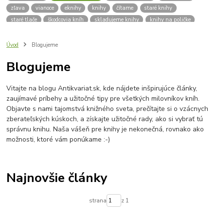
zľava
vianoce
eknihy
knihy
čítame
staré knihy
staré tlače
škodcovia kníh
skladujeme knihy
knihy na poličke
spisovatelia
autori
klasická literatúra
zdravie
výživa
kvalitný život
deti
čítanie
pre školáka
školák
Úvod
Blogujeme
pleseň na knihách
dobré rady
vlhkosť kníh
vlhkomer
Blogujeme
sóda bikarbona
mraznička
aktívne uhlie
knizna plesen
budujeme knižnicu
hľadám knihy
knižnica
praktický sprievodca
Vitajte na blogu Antikvariat.sk, kde nájdete inšpirujúce články,
platobná brána
platba kartou
lokálna komunita
zaujímavé príbehy a užitočné tipy pre všetkých milovníkov kníh.
výročie antikvariátu
o nás
Antikvariát v Bardejove
Objavte s nami tajomstvá knižného sveta, prečítajte si o vzácnych
Bardejovský antikvariát
knihy zadarmo
zadarmo
zberateľských kúskoch, a získajte užitočné rady, ako si vybrať tú
správnu knihu. Naša vášeň pre knihy je nekonečná, rovnako ako
možnosti, ktoré vám ponúkame :-)
Najnovšie články
strana
z 1