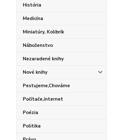
História
Medicína
Miniatúry, Kolibrík
Náboženstvo
Nezaradené knihy
Nové knihy
Pestujeme,Chováme
Počítače,internet
Poézia
Politika
Právo