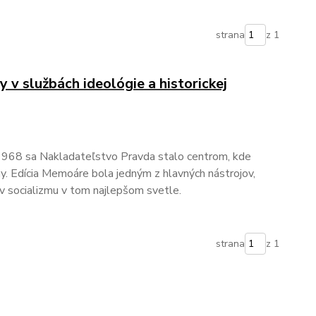
strana
z 1
 v službách ideológie a historickej
 1968 sa Nakladateľstvo Pravda stalo centrom, kde
iny. Edícia Memoáre bola jedným z hlavných nástrojov,
ov socializmu v tom najlepšom svetle.
strana
z 1