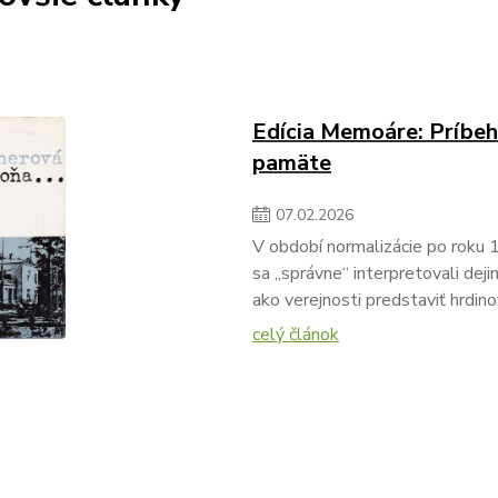
Edícia Memoáre: Príbehy
pamäte
07
.
02
.
2026
V období normalizácie po roku
sa „správne“ interpretovali dej
ako verejnosti predstaviť hrdin
celý článok