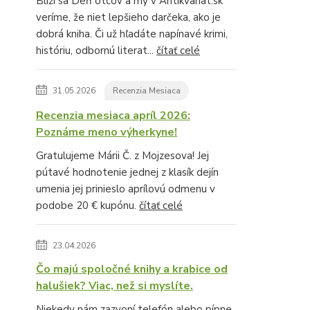
Blíži sa Deň otcov a my v Antikvariat.sk
veríme, že niet lepšieho darčeka, ako je
dobrá kniha. Či už hľadáte napínavé krimi,
históriu, odbornú literat...
čítať celé
31.05.2026
Recenzia Mesiaca
Recenzia mesiaca apríl 2026:
Poznáme meno výherkyne!
Gratulujeme Márii Č. z Mojzesova! Jej
pútavé hodnotenie jednej z klasík dejín
umenia jej prinieslo aprílovú odmenu v
podobe 20 € kupónu.
čítať celé
23.04.2026
Čo majú spoločné knihy a krabice od
halušiek? Viac, než si myslíte.
Niekedy nám zazvoní telefón alebo pípne