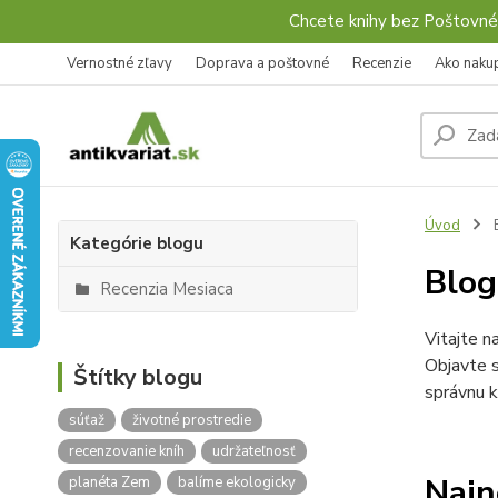
Chcete knihy bez Poštovné
Vernostné zľavy
Doprava a poštovné
Recenzie
Ako naku
Úvod
Kategórie blogu
Blo
Recenzia Mesiaca
Vitajte n
Objavte s
Štítky blogu
správnu k
súťaž
životné prostredie
recenzovanie kníh
udržateľnosť
Najn
planéta Zem
balíme ekologicky