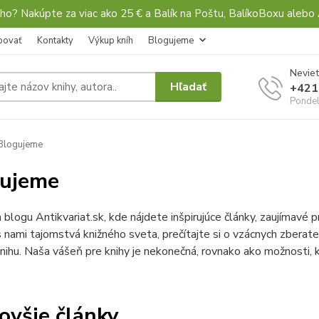
ho? Nakúpte za viac ako 25 € a Balík na Poštu, BalíkoBoxu al
povať
Kontakty
Výkup kníh
Blogujeme
Neviet
Hľadať
+421
Pondel
Blogujeme
gujeme
a blogu Antikvariat.sk, kde nájdete inšpirujúce články, zaujímavé p
 nami tajomstvá knižného sveta, prečítajte si o vzácnych zberateľ
nihu. Naša vášeň pre knihy je nekonečná, rovnako ako možnosti,
ovšie články