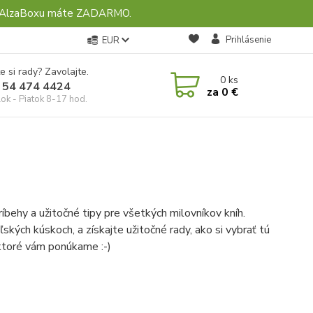
ebo AlzaBoxu máte ZADARMO.
Prihlásenie
EUR
e si rady? Zavolajte.
0
ks
 54 474 4424
za
0 €
ok - Piatok 8-17 hod.
ríbehy a užitočné tipy pre všetkých milovníkov kníh.
ských kúskoch, a získajte užitočné rady, ako si vybrať tú
 ktoré vám ponúkame :-)