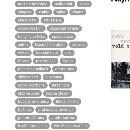
udržateľný eshop
antikvariát
zľava
vianoce
eknihy
knihy
čítame
staré knihy
staré tlače
škodcovia kníh
skladujeme knihy
knihy na poličke
spisovatelia
autori
klasická literatúra
zdravie
výživa
kvalitný život
deti
čítanie
pre školáka
školák
pleseň na knihách
dobré rady
vlhkosť kníh
vlhkomer
sóda bikarbona
mraznička
aktívne uhlie
knizna plesen
budujeme knižnicu
hľadám knihy
knižnica
praktický sprievodca
platobná brána
platba kartou
lokálna komunita
výročie antikvariátu