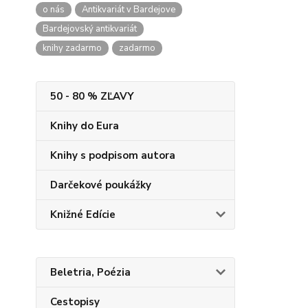
o nás
Antikvariát v Bardejove
Bardejovský antikvariát
knihy zadarmo
zadarmo
50 - 80 % ZĽAVY
Knihy do Eura
Knihy s podpisom autora
Darčekové poukážky
Knižné Edície
Beletria, Poézia
Cestopisy