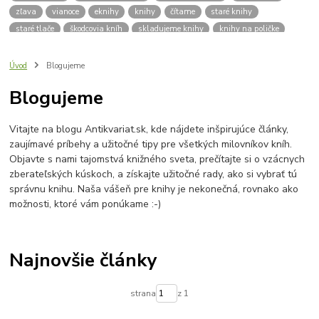
zľava
vianoce
eknihy
knihy
čítame
staré knihy
staré tlače
škodcovia kníh
skladujeme knihy
knihy na poličke
spisovatelia
autori
klasická literatúra
zdravie
výživa
kvalitný život
deti
čítanie
pre školáka
školák
Úvod
Blogujeme
pleseň na knihách
dobré rady
vlhkosť kníh
vlhkomer
Blogujeme
sóda bikarbona
mraznička
aktívne uhlie
knizna plesen
budujeme knižnicu
hľadám knihy
knižnica
praktický sprievodca
Vitajte na blogu Antikvariat.sk, kde nájdete inšpirujúce články,
platobná brána
platba kartou
lokálna komunita
zaujímavé príbehy a užitočné tipy pre všetkých milovníkov kníh.
výročie antikvariátu
o nás
Antikvariát v Bardejove
Objavte s nami tajomstvá knižného sveta, prečítajte si o vzácnych
Bardejovský antikvariát
knihy zadarmo
zadarmo
zberateľských kúskoch, a získajte užitočné rady, ako si vybrať tú
správnu knihu. Naša vášeň pre knihy je nekonečná, rovnako ako
možnosti, ktoré vám ponúkame :-)
Najnovšie články
strana
z 1