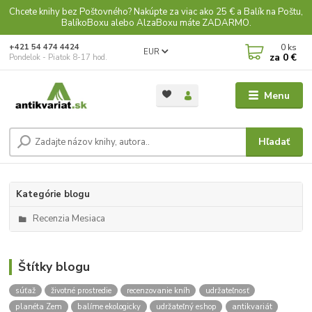
Chcete knihy bez Poštovného? Nakúpte za viac ako 25 € a Balík na Poštu,
BalíkoBoxu alebo AlzaBoxu máte ZADARMO.
0
ks
+421 54 474 4424
EUR
za
0 €
Pondelok - Piatok 8-17 hod.
Menu
Hľadať
Kategórie blogu
Recenzia Mesiaca
Štítky blogu
súťaž
životné prostredie
recenzovanie kníh
udržateľnosť
planéta Zem
balíme ekologicky
udržateľný eshop
antikvariát