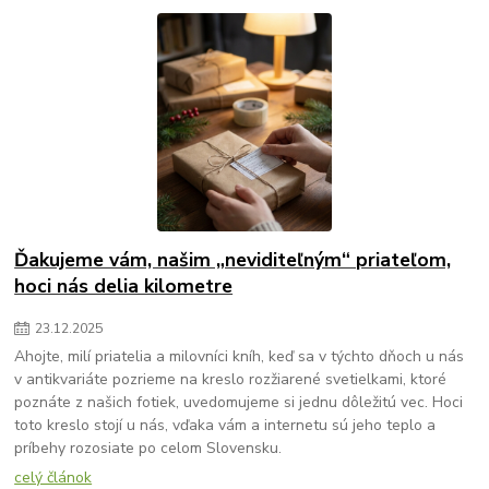
Ďakujeme vám, našim „neviditeľným“ priateľom,
hoci nás delia kilometre
23
.
12
.
2025
Ahojte, milí priatelia a milovníci kníh, keď sa v týchto dňoch u nás
v antikvariáte pozrieme na kreslo rozžiarené svetielkami, ktoré
poznáte z našich fotiek, uvedomujeme si jednu dôležitú vec. Hoci
toto kreslo stojí u nás, vďaka vám a internetu sú jeho teplo a
príbehy rozosiate po celom Slovensku.
celý článok