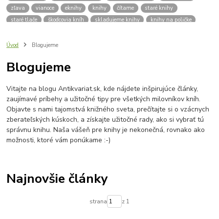
zľava
vianoce
eknihy
knihy
čítame
staré knihy
staré tlače
škodcovia kníh
skladujeme knihy
knihy na poličke
spisovatelia
autori
klasická literatúra
zdravie
výživa
kvalitný život
deti
čítanie
pre školáka
školák
Úvod
Blogujeme
pleseň na knihách
dobré rady
vlhkosť kníh
vlhkomer
Blogujeme
sóda bikarbona
mraznička
aktívne uhlie
knizna plesen
budujeme knižnicu
hľadám knihy
knižnica
praktický sprievodca
Vitajte na blogu Antikvariat.sk, kde nájdete inšpirujúce články,
platobná brána
platba kartou
lokálna komunita
zaujímavé príbehy a užitočné tipy pre všetkých milovníkov kníh.
výročie antikvariátu
o nás
Antikvariát v Bardejove
Objavte s nami tajomstvá knižného sveta, prečítajte si o vzácnych
Bardejovský antikvariát
knihy zadarmo
zadarmo
zberateľských kúskoch, a získajte užitočné rady, ako si vybrať tú
správnu knihu. Naša vášeň pre knihy je nekonečná, rovnako ako
možnosti, ktoré vám ponúkame :-)
Najnovšie články
strana
z 1