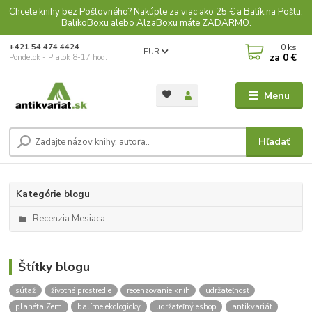
Chcete knihy bez Poštovného? Nakúpte za viac ako 25 € a Balík na Poštu,
BalíkoBoxu alebo AlzaBoxu máte ZADARMO.
0
ks
+421 54 474 4424
EUR
za
0 €
Pondelok - Piatok 8-17 hod.
Menu
Hľadať
Kategórie blogu
Recenzia Mesiaca
Štítky blogu
súťaž
životné prostredie
recenzovanie kníh
udržateľnosť
planéta Zem
balíme ekologicky
udržateľný eshop
antikvariát