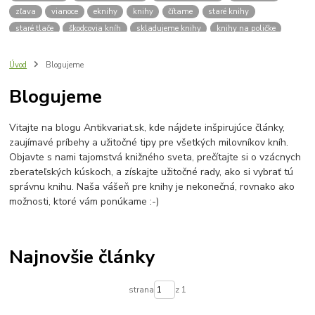
zľava
vianoce
eknihy
knihy
čítame
staré knihy
staré tlače
škodcovia kníh
skladujeme knihy
knihy na poličke
spisovatelia
autori
klasická literatúra
zdravie
výživa
kvalitný život
deti
čítanie
pre školáka
školák
Úvod
Blogujeme
pleseň na knihách
dobré rady
vlhkosť kníh
vlhkomer
Blogujeme
sóda bikarbona
mraznička
aktívne uhlie
knizna plesen
budujeme knižnicu
hľadám knihy
knižnica
praktický sprievodca
Vitajte na blogu Antikvariat.sk, kde nájdete inšpirujúce články,
platobná brána
platba kartou
lokálna komunita
zaujímavé príbehy a užitočné tipy pre všetkých milovníkov kníh.
výročie antikvariátu
o nás
Antikvariát v Bardejove
Objavte s nami tajomstvá knižného sveta, prečítajte si o vzácnych
Bardejovský antikvariát
knihy zadarmo
zadarmo
zberateľských kúskoch, a získajte užitočné rady, ako si vybrať tú
správnu knihu. Naša vášeň pre knihy je nekonečná, rovnako ako
možnosti, ktoré vám ponúkame :-)
Najnovšie články
strana
z 1