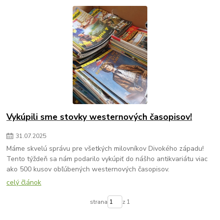
Vykúpili sme stovky westernových časopisov!
31
.
07
.
2025
Máme skvelú správu pre všetkých milovníkov Divokého západu!
Tento týždeň sa nám podarilo vykúpiť do nášho antikvariátu viac
ako 500 kusov obľúbených westernových časopisov.
celý článok
strana
z 1