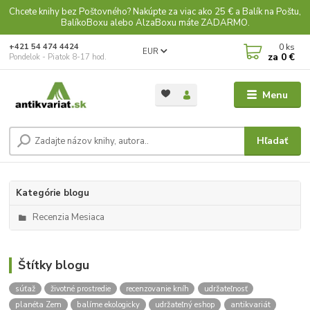
Chcete knihy bez Poštovného? Nakúpte za viac ako 25 € a Balík na Poštu,
BalíkoBoxu alebo AlzaBoxu máte ZADARMO.
0
ks
+421 54 474 4424
EUR
za
0 €
Pondelok - Piatok 8-17 hod.
Menu
Hľadať
Kategórie blogu
Recenzia Mesiaca
Štítky blogu
súťaž
životné prostredie
recenzovanie kníh
udržateľnosť
planéta Zem
balíme ekologicky
udržateľný eshop
antikvariát