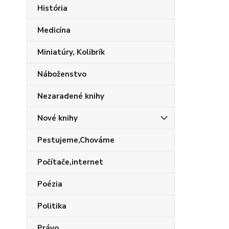
História
Medicína
Miniatúry, Kolibrík
Náboženstvo
Nezaradené knihy
Nové knihy
Pestujeme,Chováme
Počítače,internet
Poézia
Politika
Právo