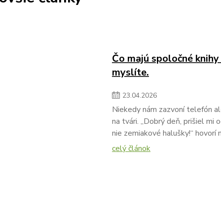
Čo majú spoločné knihy a
myslíte.
23
.
04
.
2026
Niekedy nám zazvoní telefón al
na tvári. „Dobrý deň, prišiel mi o
nie zemiakové halušky!“ hovorí
celý článok