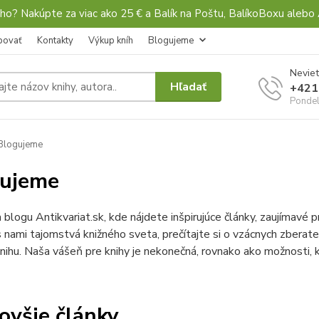
ho? Nakúpte za viac ako 25 € a Balík na Poštu, BalíkoBoxu al
povať
Kontakty
Výkup kníh
Blogujeme
Neviet
Hľadať
+421
Pondel
Blogujeme
gujeme
a blogu Antikvariat.sk, kde nájdete inšpirujúce články, zaujímavé p
 nami tajomstvá knižného sveta, prečítajte si o vzácnych zberateľ
nihu. Naša vášeň pre knihy je nekonečná, rovnako ako možnosti,
ovšie články