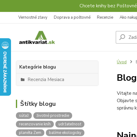
Chcete knihy bez Poštovné
Vernostné zľavy
Doprava a poštovné
Recenzie
Ako naku
Úvod
Kategórie blogu
Blo
Recenzia Mesiaca
Vitajte n
Objavte s
Štítky blogu
správnu k
súťaž
životné prostredie
recenzovanie kníh
udržateľnosť
Najn
planéta Zem
balíme ekologicky