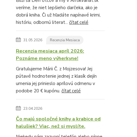
Blíži sa Deň otcov a my v Antikvariat.sk
veríme, že niet lepšieho darčeka, ako je
dobrá kniha. Či už hľadáte napínavé krimi,
históriu, odbornú literat...
čítať celé
31.05.2026
Recenzia Mesiaca
Recenzia mesiaca apríl 2026:
Poznáme meno výherkyne!
Gratulujeme Márii Č. z Mojzesova! Jej
pútavé hodnotenie jednej z klasík dejín
umenia jej prinieslo aprílovú odmenu v
podobe 20 € kupónu.
čítať celé
23.04.2026
Čo majú spoločné knihy a krabice od
halušiek? Viac, než si myslíte.
Niekedy nám zazvoní telefón alebo pípne