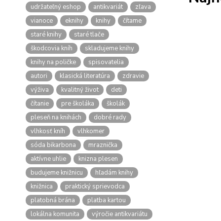
udržateľný eshop
antikvariát
zľava
vianoce
eknihy
knihy
čítame
staré knihy
staré tlače
škodcovia kníh
skladujeme knihy
knihy na poličke
spisovatelia
autori
klasická literatúra
zdravie
výživa
kvalitný život
deti
čítanie
pre školáka
školák
pleseň na knihách
dobré rady
vlhkosť kníh
vlhkomer
sóda bikarbona
mraznička
aktívne uhlie
knizna plesen
budujeme knižnicu
hľadám knihy
knižnica
praktický sprievodca
platobná brána
platba kartou
lokálna komunita
výročie antikvariátu