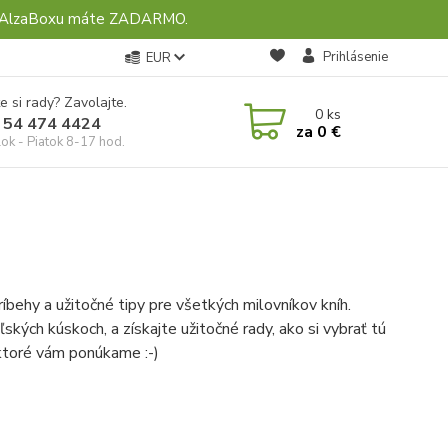
ebo AlzaBoxu máte ZADARMO.
Prihlásenie
EUR
e si rady? Zavolajte.
0
ks
 54 474 4424
za
0 €
ok - Piatok 8-17 hod.
ríbehy a užitočné tipy pre všetkých milovníkov kníh.
ských kúskoch, a získajte užitočné rady, ako si vybrať tú
 ktoré vám ponúkame :-)