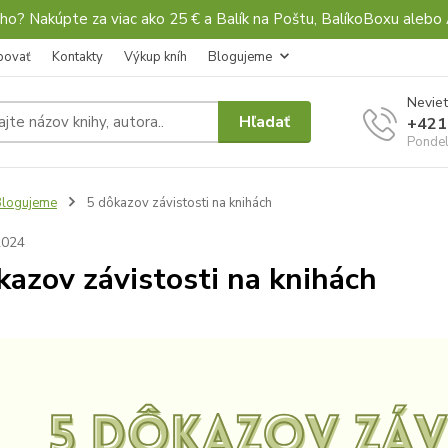
ho? Nakúpte za viac ako 25 € a Balík na Poštu, BalíkoBoxu al
povať
Kontakty
Výkup kníh
Blogujeme
Neviet
Hľadať
+421
Pondel
Blogujeme
5 dôkazov závistosti na knihách
2024
kazov závistosti na knihách