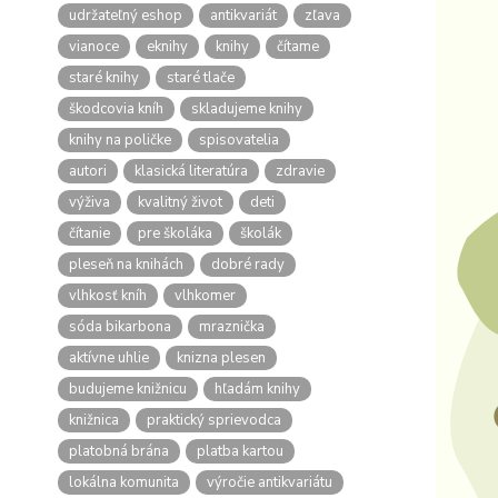
udržateľný eshop
antikvariát
zľava
vianoce
eknihy
knihy
čítame
staré knihy
staré tlače
škodcovia kníh
skladujeme knihy
knihy na poličke
spisovatelia
autori
klasická literatúra
zdravie
výživa
kvalitný život
deti
čítanie
pre školáka
školák
pleseň na knihách
dobré rady
vlhkosť kníh
vlhkomer
sóda bikarbona
mraznička
aktívne uhlie
knizna plesen
budujeme knižnicu
hľadám knihy
knižnica
praktický sprievodca
platobná brána
platba kartou
lokálna komunita
výročie antikvariátu