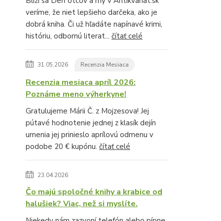
Blíži sa Deň otcov a my v Antikvariat.sk
veríme, že niet lepšieho darčeka, ako je
dobrá kniha. Či už hľadáte napínavé krimi,
históriu, odbornú literat...
čítať celé
31.05.2026
Recenzia Mesiaca
Recenzia mesiaca apríl 2026:
Poznáme meno výherkyne!
Gratulujeme Márii Č. z Mojzesova! Jej
pútavé hodnotenie jednej z klasík dejín
umenia jej prinieslo aprílovú odmenu v
podobe 20 € kupónu.
čítať celé
23.04.2026
Čo majú spoločné knihy a krabice od
halušiek? Viac, než si myslíte.
Niekedy nám zazvoní telefón alebo pípne