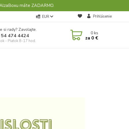
ebo AlzaBoxu máte ZADARMO.
Prihlásenie
EUR
e si rady? Zavolajte.
0
ks
 54 474 4424
za
0 €
ok - Piatok 8-17 hod.