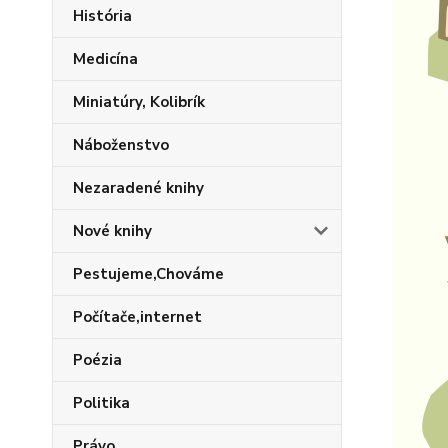
História
Medicína
Miniatúry, Kolibrík
Náboženstvo
Nezaradené knihy
Nové knihy
Pestujeme,Chováme
Počítače,internet
Poézia
Politika
Právo