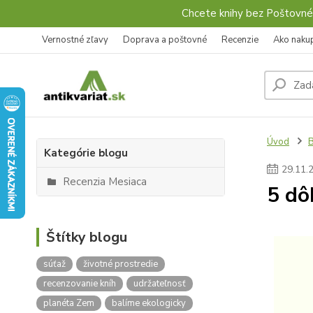
Chcete knihy bez Poštovné
Vernostné zľavy
Doprava a poštovné
Recenzie
Ako naku
Úvod
Kategórie blogu
29
.
11
.
Recenzia Mesiaca
5 dô
Štítky blogu
súťaž
životné prostredie
recenzovanie kníh
udržateľnosť
planéta Zem
balíme ekologicky