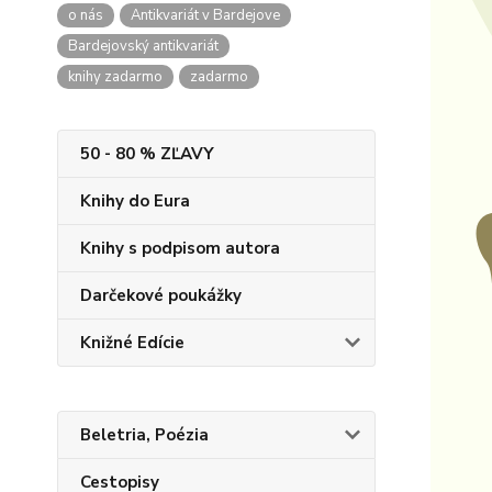
o nás
Antikvariát v Bardejove
Bardejovský antikvariát
knihy zadarmo
zadarmo
50 - 80 % ZĽAVY
Knihy do Eura
Knihy s podpisom autora
Darčekové poukážky
Knižné Edície
Beletria, Poézia
Cestopisy