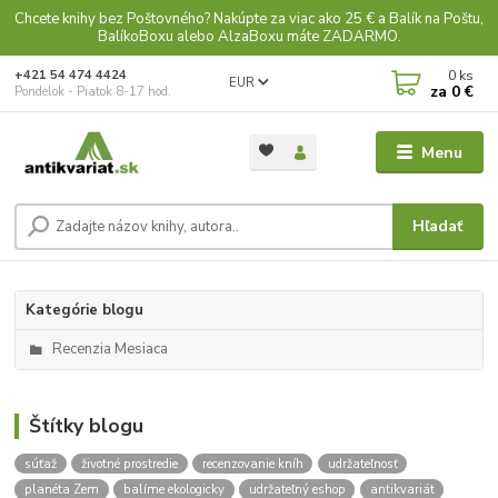
Chcete knihy bez Poštovného? Nakúpte za viac ako 25 € a Balík na Poštu,
BalíkoBoxu alebo AlzaBoxu máte ZADARMO.
0
ks
+421 54 474 4424
EUR
za
0 €
Pondelok - Piatok 8-17 hod.
Menu
Hľadať
Kategórie blogu
Recenzia Mesiaca
Štítky blogu
súťaž
životné prostredie
recenzovanie kníh
udržateľnosť
planéta Zem
balíme ekologicky
udržateľný eshop
antikvariát