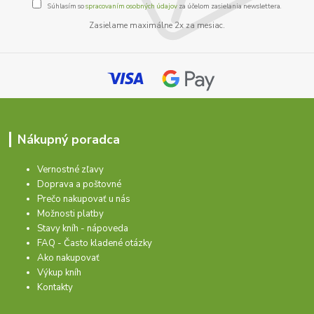
Súhlasím so
spracovaním osobných údajov
za účelom zasielania newslettera.
Zasielame maximálne 2x za mesiac.
Nákupný poradca
Vernostné zľavy
Doprava a poštovné
Prečo nakupovať u nás
Možnosti platby
Stavy kníh - nápoveda
FAQ - Často kladené otázky
Ako nakupovať
Výkup kníh
Kontakty