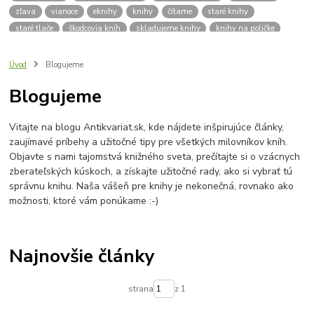
zľava
vianoce
eknihy
knihy
čítame
staré knihy
staré tlače
škodcovia kníh
skladujeme knihy
knihy na poličke
spisovatelia
autori
klasická literatúra
zdravie
výživa
kvalitný život
deti
čítanie
pre školáka
školák
Úvod
Blogujeme
pleseň na knihách
dobré rady
vlhkosť kníh
vlhkomer
Blogujeme
sóda bikarbona
mraznička
aktívne uhlie
knizna plesen
budujeme knižnicu
hľadám knihy
knižnica
praktický sprievodca
Vitajte na blogu Antikvariat.sk, kde nájdete inšpirujúce články,
platobná brána
platba kartou
lokálna komunita
zaujímavé príbehy a užitočné tipy pre všetkých milovníkov kníh.
výročie antikvariátu
o nás
Antikvariát v Bardejove
Objavte s nami tajomstvá knižného sveta, prečítajte si o vzácnych
Bardejovský antikvariát
knihy zadarmo
zadarmo
zberateľských kúskoch, a získajte užitočné rady, ako si vybrať tú
správnu knihu. Naša vášeň pre knihy je nekonečná, rovnako ako
možnosti, ktoré vám ponúkame :-)
Najnovšie články
strana
z 1